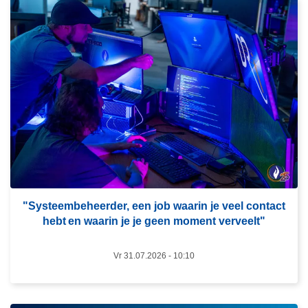
L
e
e
s
m
e
e
r
o
v
e
r
"Systeembeheerder, een job waarin je veel contact
hebt en waarin je je geen moment verveelt"​
"
S
Vr 31.07.2026 - 10:10
y
s
t