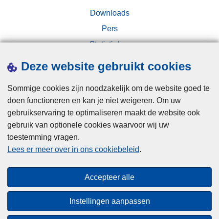
p
c
Downloads
l
t
i
h
Pers
c
e
Statistieken
h
b
Campagnes
t
t
Deze website gebruikt cookies
i
n
e
Sommige cookies zijn noodzakelijk om de website goed te
g
n
doen functioneren en kan je niet weigeren. Om uw
s
w
gebruikservaring te optimaliseren maakt de website ook
c
a
gebruik van optionele cookies waarvoor wij uw
h
a
toestemming vragen.
Disclaimer
u
r
Lees er meer over in ons cookiebeleid
.
Privacy
i
i
Cookies
l
n
Accepteer alle
t
j
Toegankelijkheid
s
e
Instellingen aanpassen
o
j
© 2026 Politie.be