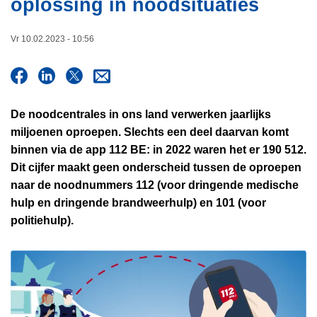
oplossing in noodsituaties
i
n
e
h
Vr 10.02.2023 - 10:56
o
u
d
g
De noodcentrales in ons land verwerken jaarlijks
a
miljoenen oproepen. Slechts een deel daarvan komt
a
binnen via de app 112 BE: in 2022 waren het er 190 512.
n
Dit cijfer maakt geen onderscheid tussen de oproepen
naar de noodnummers 112 (voor dringende medische
hulp en dringende brandweerhulp) en 101 (voor
politiehulp).