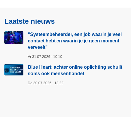
b
a
w
r
a
Laatste nieuws
t
a
:
r
"Systeembeheerder, een job waarin je veel
a
i
contact hebt en waarin je je geen moment
c
n
verveelt"​
h
j
Vr 31.07.2026 - 10:10
t
e
e
v
Blue Heart: achter online oplichting schuilt
r
soms ook mensenhandel
e
o
e
Do 30.07.2026 - 13:22
n
l
l
c
i
o
n
n
e
t
o
a