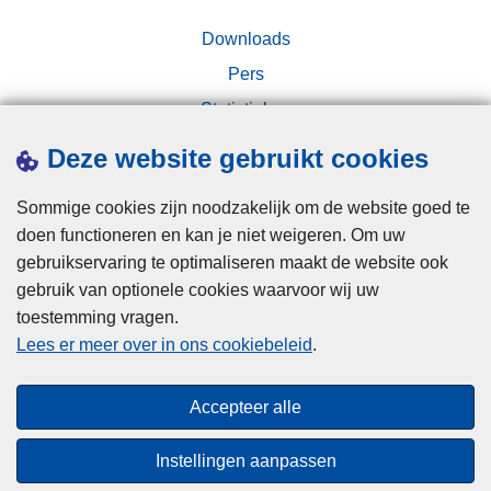
e
p
r
Downloads
l
l
i
Pers
a
c
Statistieken
n
h
d
Campagnes
t
Deze website gebruikt cookies
e
i
r
n
Sommige cookies zijn noodzakelijk om de website goed te
g
doen functioneren en kan je niet weigeren. Om uw
s
gebruikservaring te optimaliseren maakt de website ook
c
gebruik van optionele cookies waarvoor wij uw
h
toestemming vragen.
Disclaimer
u
Lees er meer over in ons cookiebeleid
.
Privacy
i
Cookies
l
Accepteer alle
t
Toegankelijkheid
s
Instellingen aanpassen
o