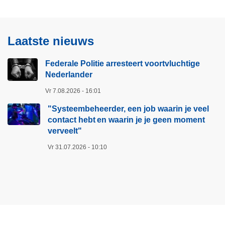
t
e
v
a
o
r
Laatste nieuws
o
t
r
:
Federale Politie arresteert voortvluchtige
t
a
Nederlander
v
c
l
Vr 7.08.2026 - 16:01
h
u
t
"Systeembeheerder, een job waarin je veel
c
e
contact hebt en waarin je je geen moment
h
r
verveelt"​
t
o
Vr 31.07.2026 - 10:10
i
n
g
l
e
i
N
n
e
e
d
o