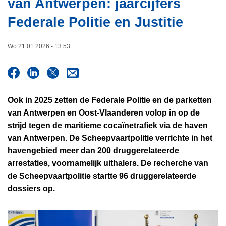
van Antwerpen: jaarcijfers
i
n
e
Federale Politie en Justitie
h
o
u
Wo 21.01.2026 - 13:53
d
g
a
a
Ook in 2025 zetten de Federale Politie en de parketten
n
van Antwerpen en Oost-Vlaanderen volop in op de
strijd tegen de maritieme cocaïnetrafiek via de haven
van Antwerpen. De Scheepvaartpolitie verrichte in het
havengebied meer dan 200 druggerelateerde
arrestaties, voornamelijk uithalers. De recherche van
de Scheepvaartpolitie startte 96 druggerelateerde
dossiers op.