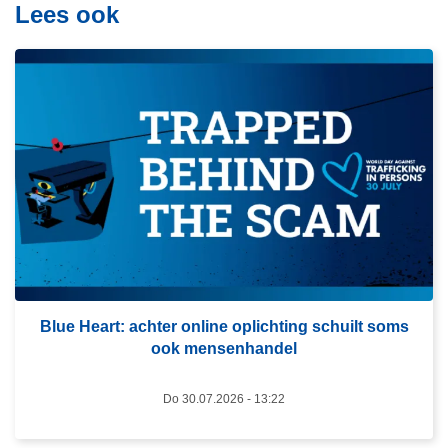
Lees ook
L
e
e
s
m
e
e
r
o
v
Blue Heart: achter online oplichting schuilt soms
e
ook mensenhandel
r
B
Do 30.07.2026 - 13:22
l
u