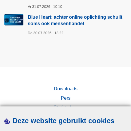
v
s
Vr 31.07.2026 - 10:10
e
o
r
Blue Heart: achter online oplichting schuilt
m
o
soms ook mensenhandel
s
o
o
Do 30.07.2026 - 13:22
r
o
d
k
e
m
e
e
l
n
d
s
i
e
n
Downloads
n
o
h
Pers
m
a
Statistieken
v
n
Campagnes
a
Deze website gebruikt cookies
d
n
e