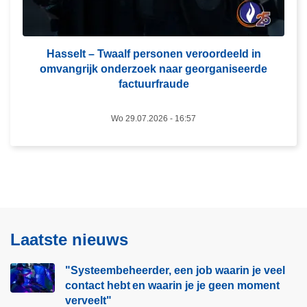
e
e
l
o
t
p
–
Hasselt – Twaalf personen veroordeeld in
l
omvangrijk onderzoek naar georganiseerde
T
i
factuurfraude
w
c
a
h
Wo 29.07.2026 - 16:57
a
t
l
i
f
n
p
g
e
s
r
c
s
h
Laatste nieuws
o
u
n
i
"Systeembeheerder, een job waarin je veel
e
l
contact hebt en waarin je je geen moment
n
t
verveelt"​