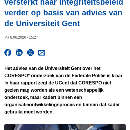
versterkt haar integriteitsbeleid
i
n
e
verder op basis van advies van
h
o
de Universiteit Gent
u
d
Ma 8.06.2026 - 15:27
g
a
a
n
Het advies van de Universiteit Gent over het
CORESPO*-onderzoek van de Federale Politie is klaar.
In haar rapport zegt de UGent dat CORESPO niet
gezien mag worden als een wetenschappelijk
onderzoek, maar kadert binnen een
organisatieontwikkelingsproces en binnen dat kader
gebruikt moet worden.