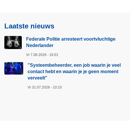
t
e
v
a
o
r
Laatste nieuws
o
t
r
:
Federale Politie arresteert voortvluchtige
t
a
Nederlander
v
c
l
Vr 7.08.2026 - 16:01
h
u
t
"Systeembeheerder, een job waarin je veel
c
e
contact hebt en waarin je je geen moment
h
r
verveelt"​
t
o
Vr 31.07.2026 - 10:10
i
n
g
l
e
i
N
n
e
e
d
o