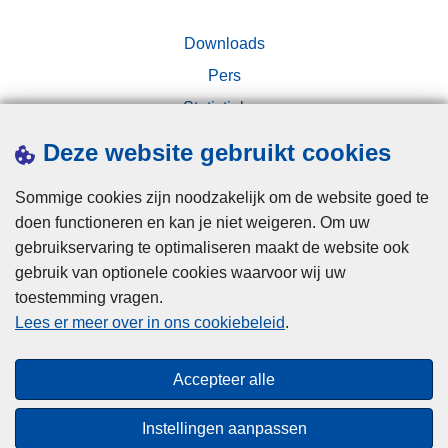
e
p
r
Downloads
l
l
i
Pers
a
c
Statistieken
n
h
d
Campagnes
t
Deze website gebruikt cookies
e
i
r
n
Sommige cookies zijn noodzakelijk om de website goed te
g
doen functioneren en kan je niet weigeren. Om uw
s
gebruikservaring te optimaliseren maakt de website ook
c
gebruik van optionele cookies waarvoor wij uw
h
toestemming vragen.
Disclaimer
u
Lees er meer over in ons cookiebeleid
.
Privacy
i
Cookies
l
Accepteer alle
t
Toegankelijkheid
s
Instellingen aanpassen
o