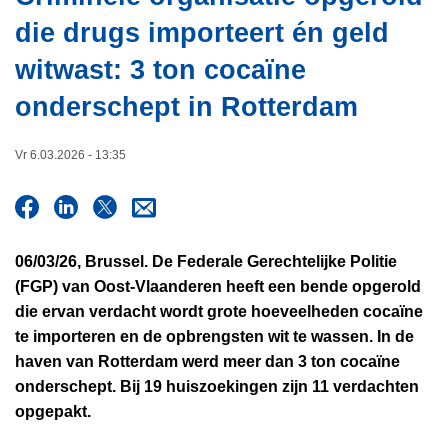
i
n
die drugs importeert én geld
e
h
witwast: 3 ton cocaïne
o
u
onderschept in Rotterdam
d
g
Vr 6.03.2026 - 13:35
a
a
n
06/03/26, Brussel. De Federale Gerechtelijke Politie
(FGP) van Oost-Vlaanderen heeft een bende opgerold
die ervan verdacht wordt grote hoeveelheden cocaïne
te importeren en de opbrengsten wit te wassen. In de
haven van Rotterdam werd meer dan 3 ton cocaïne
onderschept. Bij 19 huiszoekingen zijn 11 verdachten
opgepakt.