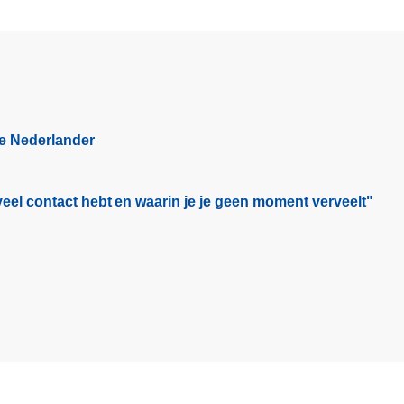
t
e
l
k
e
B
ge Nederlander
l
a
c
eel contact hebt en waarin je je geen moment verveelt"​
k
F
r
i
d
a
y
-
d