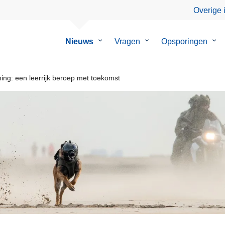
Overige 
Nieuws
Submenu
Vragen
Submenu
Opsporingen
Su
van
van
van
Nieuws
Vragen
Ops
ng: een leerrijk beroep met toekomst