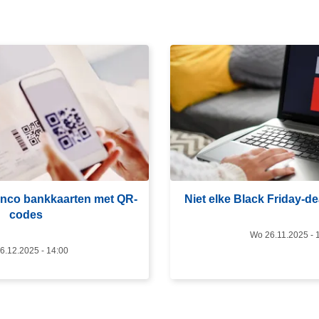
L
e
e
s
m
e
e
r
anco bankkaarten met QR-
Niet elke Black Friday-de
o
codes
v
Wo 26.11.2025 - 
e
6.12.2025 - 14:00
r
N
i
e