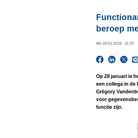
i
n
e
h
Functiona
o
beroep me
u
d
g
Wo 28.01.2026 - 11:55
a
a
n
Op 28 januari is 
een collega in de 
Grégory Vandenbul
voor gegevensbesc
functie zijn.