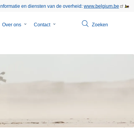
informatie en diensten van de overheid:
www.belgium.be
bmenu
Over ons
Submenu
Contact
Submenu
Zoeken
van
van
poringen
Over
Contact
ons