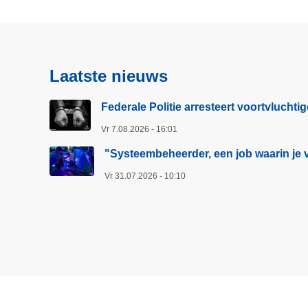
o
p
v
o
Laatste nieuws
o
r
Federale Politie arresteert voortvluchti
b
Vr 7.08.2026 - 16:01
l
a
"Systeembeheerder, een job waarin je v
n
Vr 31.07.2026 - 10:10
c
o
b
a
n
k
k
a