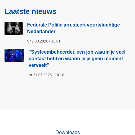
o
b
Laatste nieuws
r
e
t
h
Federale Politie arresteert voortvluchtige
v
e
Nederlander
l
e
u
r
Vr 7.08.2026 - 16:01
c
d
"Systeembeheerder, een job waarin je veel
h
e
contact hebt en waarin je je geen moment
t
r
verveelt"​
i
,
Vr 31.07.2026 - 10:10
g
e
e
e
N
n
e
j
d
o
e
b
r
w
l
a
Downloads