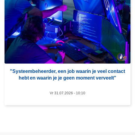
o
e
l
s
i
m
t
e
i
e
e
r
a
o
r
v
r
e
e
r
"Systeembeheerder, een job waarin je veel contact
s
hebt en waarin je je geen moment verveelt"​
"
t
S
e
Vr 31.07.2026 - 10:10
y
e
s
r
t
t
e
v
e
o
m