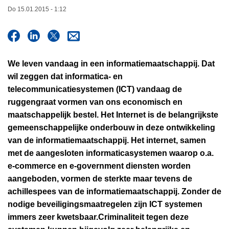
i
n
Do 15.01.2015 - 1:12
e
h
o
u
d
We leven vandaag in een informatiemaatschappij. Dat
g
wil zeggen dat informatica- en
a
telecommunicatiesystemen (ICT) vandaag de
a
ruggengraat vormen van ons economisch en
n
maatschappelijk bestel. Het Internet is de belangrijkste
gemeenschappelijke onderbouw in deze ontwikkeling
van de informatiemaatschappij. Het internet, samen
met de aangesloten informaticasystemen waarop o.a.
e-commerce en e-government diensten worden
aangeboden, vormen de sterkte maar tevens de
achillespees van de informatiemaatschappij. Zonder de
nodige beveiligingsmaatregelen zijn ICT systemen
immers zeer kwetsbaar.Criminaliteit tegen deze