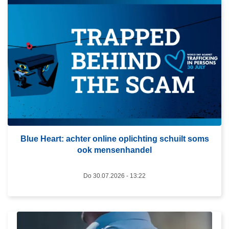
L
e
e
s
m
e
e
r
o
v
Blue Heart: achter online oplichting schuilt soms
e
ook mensenhandel
r
B
Do 30.07.2026 - 13:22
l
u
e
H
L
e