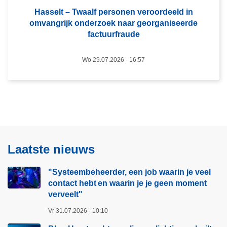
p
–
Hasselt – Twaalf personen veroordeeld in
l
omvangrijk onderzoek naar georganiseerde
T
i
factuurfraude
w
c
a
h
Wo 29.07.2026 - 16:57
a
t
l
i
f
n
p
g
e
s
r
c
s
h
Laatste nieuws
o
u
n
i
"Systeembeheerder, een job waarin je veel
e
l
contact hebt en waarin je je geen moment
n
t
verveelt"​
v
s
Vr 31.07.2026 - 10:10
e
o
r