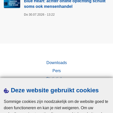
Blue Heart: achter online oplichting schuilt
m
o
soms ook mensenhandel
s
o
o
Do 30.07.2026 - 13:22
r
o
d
k
e
m
e
e
l
n
d
s
i
e
n
Downloads
n
o
h
Pers
m
a
Statistieken
v
n
Campagnes
a
Deze website gebruikt cookies
d
n
e
g
Sommige cookies zijn noodzakelijk om de website goed te
l
r
doen functioneren en kan je niet weigeren. Om uw