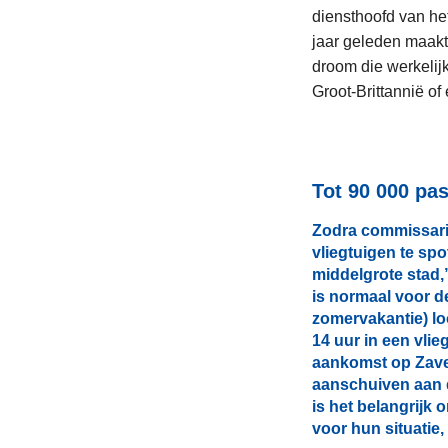
diensthoofd van he
jaar geleden maakte
droom die werkelij
Groot-Brittannië of
Tot 90 000 pa
Zodra commissaris
vliegtuigen te spot
middelgrote stad,”
is normaal voor de
zomervakantie) lo
14 uur in een vlie
aankomst op Zaven
aanschuiven aan d
is het belangrijk
voor hun situatie,