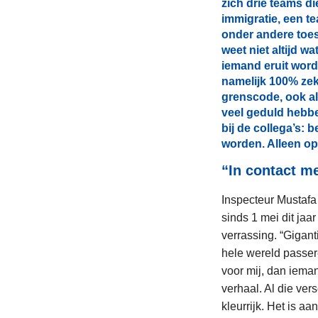
zich drie teams d
immigratie, een t
onder andere toe
weet niet altijd w
iemand eruit word
namelijk 100% zek
grenscode, ook al 
veel geduld hebben
bij de collega’s:
worden. Alleen op 
“In contact m
Inspecteur Mustafa 
sinds 1 mei dit ja
verrassing. “Giganti
hele wereld passer
voor mij, dan ieman
verhaal. Al die ver
kleurrijk. Het is a