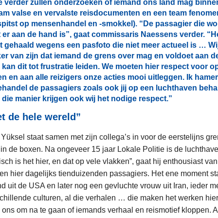
ie verder zullen onderzoeken of iemand ons land mag binn
eam valse en vervalste reisdocumenten en een team fenomen
spitst op mensenhandel en -smokkel). “De passagier die w
at er aan de hand is”, gaat commissaris Naessens verder. “He
t gehaald wegens een pasfoto die niet meer actueel is … Wi
er van zijn dat iemand de grens over mag en voldoet aan 
kan dit tot frustratie leiden. We moeten hier respect voor 
 en aan alle reizigers onze acties mooi uitleggen. Ik hamer 
 behandel de passagiers zoals ook jij op een luchthaven beha
die manier krijgen ook wij het nodige respect.”
et de hele wereld”
Yüksel staat samen met zijn collega’s in voor de eerstelijns gre
ar in de boxen. Na ongeveer 15 jaar Lokale Politie is de lucht
sch is het hier, en dat op vele vlakken”, gaat hij enthousiast van
en hier dagelijks tienduizenden passagiers. Het ene moment sta
d uit de USA en later nog een gevluchte vrouw uit Iran, ieder m
schillende culturen, al die verhalen … die maken het werken hie
an ons om na te gaan of iemands verhaal en reismotief kloppen. A