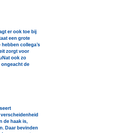
gt er ook toe bij
aat een grote
e hebben collega’s
it zorgt voor
ruNat ook zo
r, ongeacht de
seert
 verscheidenheid
in de haak is,
en. Daar bevinden