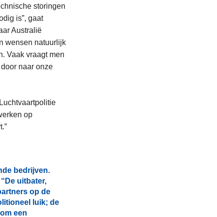
echnische storingen
dig is”, gaat
aar Australië
n wensen natuurlijk
en. Vaak vraagt men
 door naar onze
Luchtvaartpolitie
 werken op
.”
nde bedrijven.
“De uitbater,
partners op de
itioneel luik; de
k om een