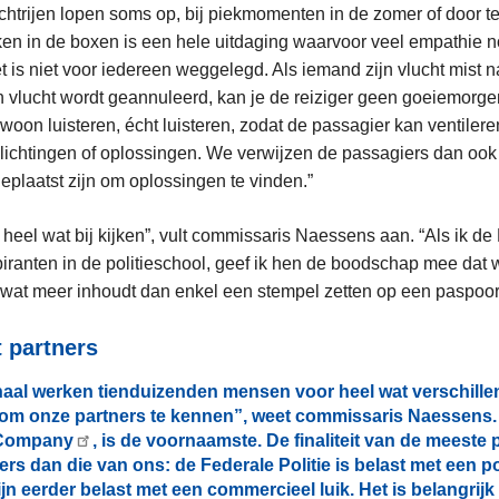
trijen lopen soms op, bij piekmomenten in de zomer of door t
ken in de boxen is een hele uitdaging waarvoor veel empathie no
t is niet voor iedereen weggelegd. Als iemand zijn vlucht mist n
en vlucht wordt geannuleerd, kan je de reiziger geen goeiemorge
oon luisteren, écht luisteren, zodat de passagier kan ventiler
lichtingen of oplossingen. We verwijzen de passagiers dan ook
geplaatst zijn om oplossingen te vinden.”
heel wat bij kijken”, vult commissaris Naessens aan. “Als ik de 
piranten in de politieschool, geef ik hen de boodschap mee dat
 wat meer inhoudt dan enkel een stempel zetten op een paspoort
t partners
aal werken tienduizenden mensen voor heel wat verschille
k om onze partners te kennen”, weet commissaris Naessens. 
 Company
, is de voornaamste. De finaliteit van de meeste 
rs dan die van ons: de Federale Politie is belast met een pol
jn eerder belast met een commercieel luik. Het is belangrij