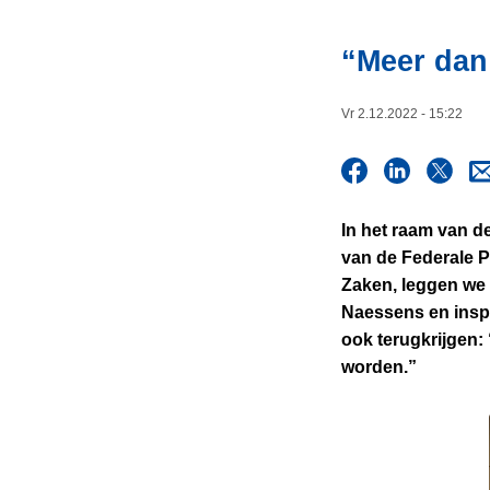
i
n
e
h
“Meer dan
o
u
Vr 2.12.2022 - 15:22
d
g
a
a
In het raam van 
n
van de Federale Po
Zaken, leggen we 
Naessens en inspe
ook terugkrijgen:
worden.”