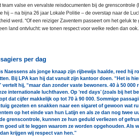
t team valse en vervalste reisdocumenten bij de grenscontrole (
 hij – na bijna 26 jaar Lokale Politie – de overstap naar de Luch
kheid werd. “Of een reiziger Zaventem passeert om het geluk te
 een land ontvlucht: we tonen respect voor welke reden dan ook.
ssagiers per dag
 Naessens als jonge knaap zijn rijbewijs haalde, reed hij 
ten. Bij LPA kan hij dat vanuit zijn kantoor doen. “Het is hier
 vertelt hij, “maar dan zonder vaste bewoners. 40 à 50 000 
ze internationale luchthaven. Op ‘red days’ (zoals bij het b
opt dat cijfer makkelijk op tot 70 à 90 000. Sommige passag
gtuig gezeten en snakken naar een sigaret of gewoon wat rust
tem op het einde van hun Latijn en als ze dan nog twee u
e grenscontrole, kunnen ze hun geduld verliezen of gefrus
 om goed uit te leggen waarom ze worden opgehouden. Als wi
 dan krijgen wij respect van hen.”