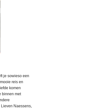
t je sowieso een
mooie reis en
liefde komen
e binnen met
andere
 Lieven Naessens,