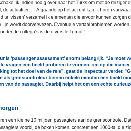
hakel ik indien nodig over naar het Turks om met de reiziger e
, de actualiteit … Afgaande op het accent kan ik horen vanwaa
nd te ‘vissen’ verzamel ik elementen die ervoor kunnen zorgen 
e lijn wordt doorverwezen. Eventuele vertaalproblemen worden s
nder de collega’s is de diversiteit groot.”
ur is ‘passenger assessment’ enorm belangrijk. “Je moet we
chte vragen een beeld proberen te vormen, om op die manier 
ing tot het doel van de reis”, gaat de inspecteur verder. “
je als grenscontroleur binnen enkele minuten een beeld m
n van de passagier. Daarbij helpt het om een echte curieuze
morgen
ren een kleine 10 miljoen passagiers aan de grenscontrole. Dat
assagiers voorbij de boxen komen, concreet een 1000-tal die zic