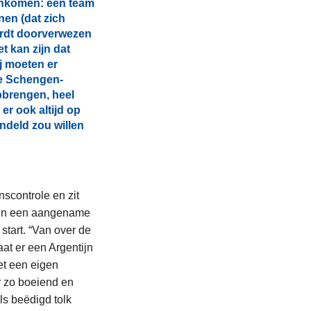
enkomen: een team
en (dat zich
ordt doorverwezen
t kan zijn dat
j moeten er
de Schengen-
opbrengen, heel
er ook altijd op
ndeld zou willen
nscontrole en zit
haven een aangename
 start. “Van over de
at er een Argentijn
et een eigen
r zo boeiend en
ls beëdigd tolk