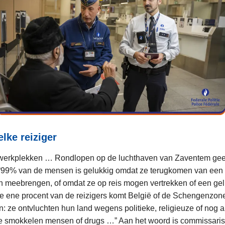
lke reiziger
 werkplekken … Rondlopen op de luchthaven van Zaventem geef
“99% van de mensen is gelukkig omdat ze terugkomen van een 
n meebrengen, of omdat ze op reis mogen vertrekken of een ge
e ene procent van de reizigers komt België of de Schengenzon
: ze ontvluchten hun land wegens politieke, religieuze of nog 
 smokkelen mensen of drugs …” Aan het woord is commissaris