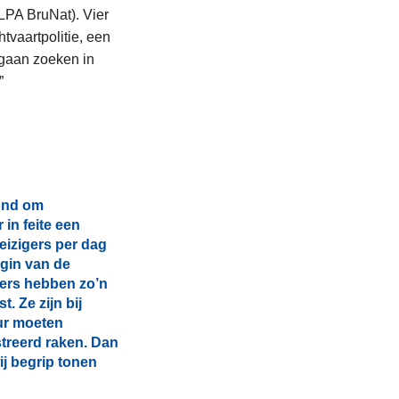
LPA BruNat). Vier
tvaartpolitie, een
 gaan zoeken in
”
rond om
 in feite een
reizigers per dag
egin van de
iers hebben zo’n
. Ze zijn bij
ur moeten
treerd raken. Dan
j begrip tonen