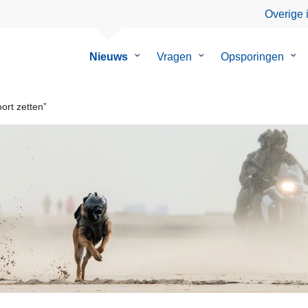
Overige 
Nieuws
Submenu
Vragen
Submenu
Opsporingen
Su
van
van
van
Nieuws
Vragen
Ops
rt zetten”