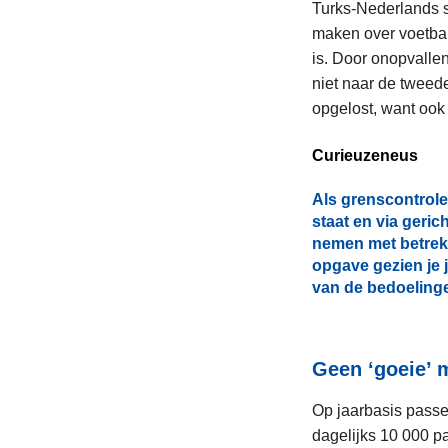
Turks-Nederlands sc
maken over voetbal
is. Door onopvalle
niet naar de tweed
opgelost, want ook o
Curieuzeneus
Als grenscontrole
staat en via geri
nemen met betrekk
opgave gezien je 
van de bedoelinge
Geen ‘goeie’ 
Op jaarbasis passe
dagelijks 10 000 p