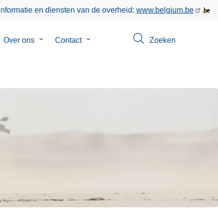
informatie en diensten van de overheid:
www.belgium.be
bmenu
Over ons
Submenu
Contact
Submenu
Zoeken
van
van
poringen
Over
Contact
ons