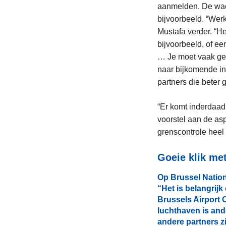
aanmelden. De wach
bijvoorbeeld. “Wer
Mustafa verder. “He
bijvoorbeeld, of e
… Je moet vaak gew
naar bijkomende in
partners die beter 
“Er komt inderdaad 
voorstel aan de as
grenscontrole heel
Goeie klik me
Op Brussel Nation
“Het is belangrij
Brussels Airport
luchthaven is ande
andere partners zi