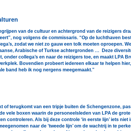
ulturen
grijpen van de cultuur en achtergrond van de reizigers draa
teert”, nog volgens de commissaris. “Op de luchthaven best
ollega’s, zodat we niet zo gauw een tolk moeten oproepen. W
iaanse, Arabische of Turkse achtergronden … Deze diversite
t, onder collega’s en naar de reizigers toe, en maakt LPA B
 werkplek. Bovendien probeert iedereen elkaar te helpen hie
iale band heb ik nog nergens meegemaakt.”
ekt of terugkomt van een tripje buiten de Schengenzone, pas
 vele boxen waarin de personeelsleden van LPA de grote
controleren. Als bij deze controle ‘in eerste lijn’ iets niet 
 meegenomen naar de ‘tweede lijn’ om de wachtrij in te perk