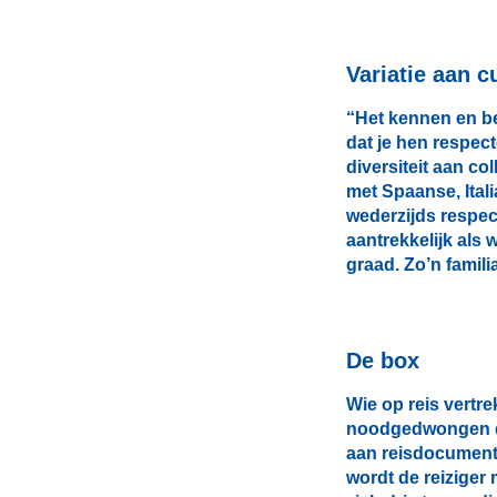
Variatie aan c
“Het kennen en be
dat je hen respec
diversiteit aan c
met Spaanse, Ital
wederzijds respec
aantrekkelijk als
graad. Zo’n famil
De box
Wie op reis vertr
noodgedwongen de
aan reisdocumenten 
wordt de reiziger