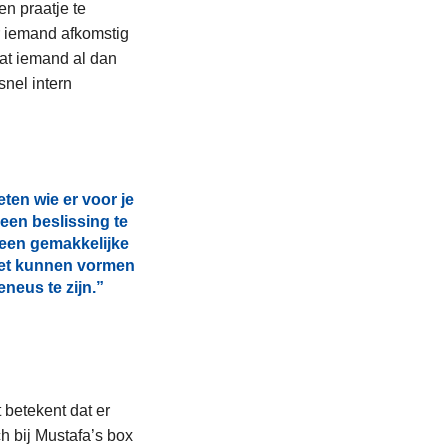
en praatje te
r iemand afkomstig
dat iemand al dan
nel intern
ten wie er voor je
een beslissing te
Geen gemakkelijke
oet kunnen vormen
neus te zijn.”
 betekent dat er
h bij Mustafa’s box