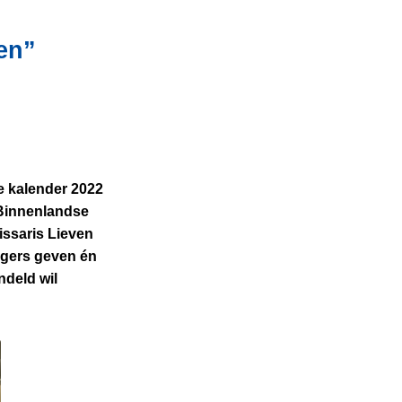
en”
e kalender 2022
D Binnenlandse
issaris Lieven
zigers geven én
ndeld wil