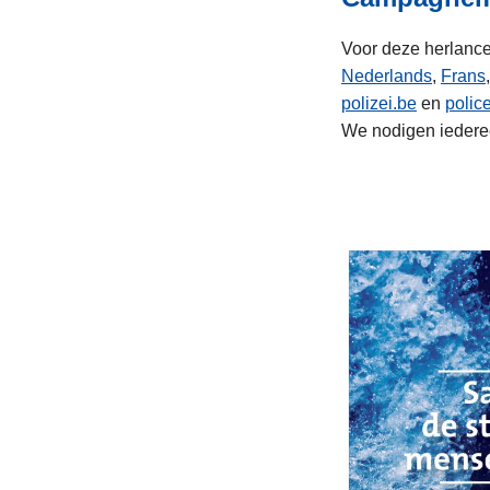
Voor deze herlancer
Nederlands
,
Frans
polizei.be
en
polic
We nodigen iederee