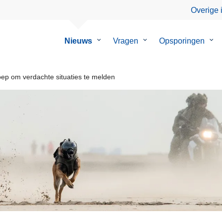
Overige 
Nieuws
Submenu
Vragen
Submenu
Opsporingen
Su
van
van
van
Nieuws
Vragen
Ops
ep om verdachte situaties te melden