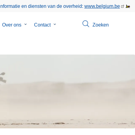
informatie en diensten van de overheid:
www.belgium.be
bmenu
Over ons
Submenu
Contact
Submenu
Zoeken
van
van
poringen
Over
Contact
ons