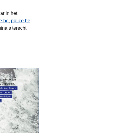
ar in het
ie.be
,
police.be
,
na’s terecht.