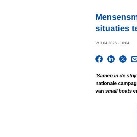
i
n
e
h
Mensensmo
o
situaties 
u
d
g
Vr 3.04.2026 - 10:04
a
a
n
‘
Samen in de stri
nationale campag
van
small boats
en