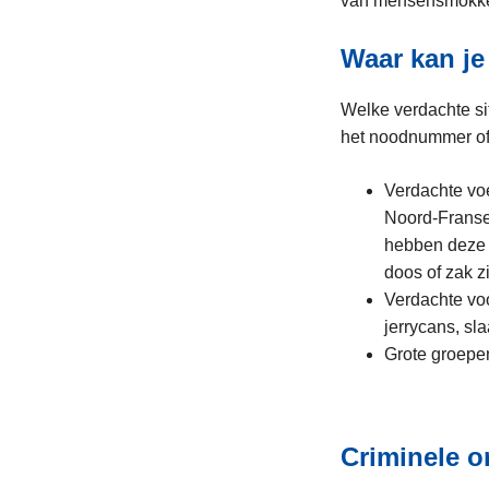
van mensensmokkel
Waar kan je
Welke verdachte si
het noodnummer o
Verdachte voe
Noord-Franse 
hebben deze 
doos of zak z
Verdachte voo
jerrycans, sl
Grote groepen
Criminele o