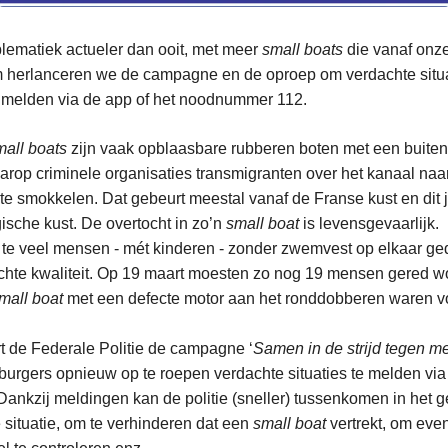
lematiek actueler dan ooit, met meer
small boats
die vanaf onze
m herlanceren we de campagne en de oproep om verdachte situa
melden via de app of het noodnummer 112.
mall boats
zijn vaak opblaasbare rubberen boten met een buiten
arop criminele organisaties transmigranten over het kanaal naa
 te smokkelen. Dat gebeurt meestal vanaf de Franse kust en dit
ische kust. De overtocht in zo’n
small boat
is levensgevaarlijk.
e veel mensen - mét kinderen - zonder zwemvest op elkaar ge
chte kwaliteit. Op 19 maart moesten zo nog 19 mensen gered 
mall boat
met een defecte motor aan het ronddobberen waren vo
 de Federale Politie de campagne ‘
Samen in de strijd tegen 
 burgers opnieuw op te roepen verdachte situaties te melden via
nkzij meldingen kan de politie (sneller) tussenkomen in het g
situatie, om te verhinderen dat een
small boat
vertrekt, om eve