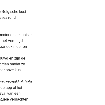
 Belgische kust
ties rond
motor en de laatste
r het Verenigd
 jaar ook meer en
duwd en zijn de
worden omdat ze
or onze kust.
mensensmokkel: help
 de app of het
eval van een
ntuele verdachten