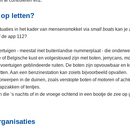
 te controleren enz.
 op letten?
tuaties in het kader van mensensmokkel via
small boats
kan je 
f de app 112?
rtuigen - meestal met buitenlandse nummerplaat - die onderwe
of Belgische kust en volgestouwd zijn met boten, jerrycans, 
voertuigen geblindeerde ruiten. De boten zijn opvouwbaar en k
itten. Aan een benzinestation kan zoiets bijvoorbeeld opvallen.
rwerpen in de duinen, zoals verstopte boten of motoren of acht
aapzakken of tentjes.
 die ‘s nachts of in de vroege ochtend in een bootje de zee op 
rganisaties