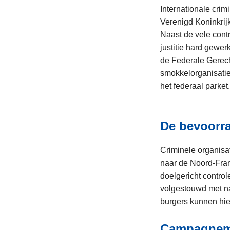
Internationale cri
Verenigd Koninkrijk
Naast de vele contr
justitie hard gewe
de Federale Gerech
smokkelorganisatie
het federaal parket
De bevoorr
Criminele organisa
naar de Noord-Fran
doelgericht contro
volgestouwd met na
burgers kunnen hier
Campagnema