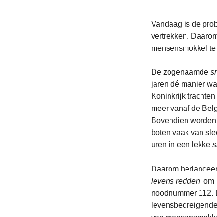
Vandaag is de prob
vertrekken. Daaro
mensensmokkel te 
De zogenaamde
s
jaren dé manier wa
Koninkrijk trachten
meer vanaf de Belg
Bovendien worden t
boten vaak van sle
uren in een lekke
s
Daarom herlanceert
levens redden
’ om
noodnummer 112. Da
levensbedreigende 