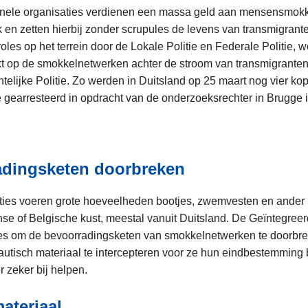
minele organisaties verdienen een massa geld aan mensensmokk
 en zetten hierbij zonder scrupules de levens van transmigrante
oles op het terrein door de Lokale Politie en Federale Politie,
rkt op de smokkelnetwerken achter de stroom van transmigranten
telijke Politie. Zo werden in Duitsland op 25 maart nog vier k
 gearresteerd in opdracht van de onderzoeksrechter in Brugge 
.
adingsketen doorbreken
ties voeren grote hoeveelheden bootjes, zwemvesten en ander 
se of Belgische kust, meestal vanuit Duitsland. De Geïntegreer
les om de bevoorradingsketen van smokkelnetwerken te doorbre
utisch materiaal te intercepteren voor ze hun eindbestemming 
 zeker bij helpen.
teriaal