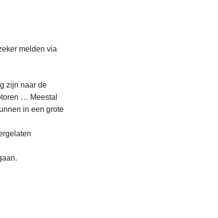
zeker melden via
g zijn naar de
motoren … Meestal
unnen in een grote
ergelaten
gaan.