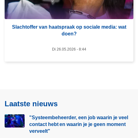
t
e
,
r
é
o
é
Slachtoffer van haatspraak op sociale media: wat
v
n
doen?
e
f
r
o
Di 26.05.2026 - 8:44
S
t
l
o
a
e
c
n
h
p
t
l
o
o
Laatste nieuws
f
t
f
s
"Systeembeheerder, een job waarin je veel
e
b
contact hebt en waarin je je geen moment
r
verveelt"​
e
v