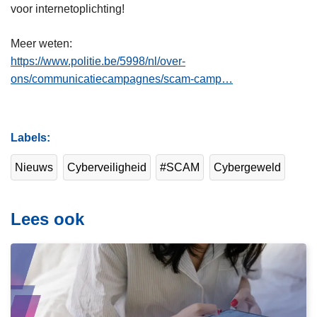
voor internetoplichting!
Meer weten:
https://www.politie.be/5998/nl/over-
ons/communicatiecampagnes/scam-camp…
Labels
Nieuws
Cyberveiligheid
#SCAM
Cybergeweld
Lees ook
L
e
e
s