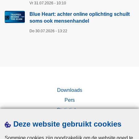
n
Vr 31.07.2026 - 10:10
a
j
n
Blue Heart: achter online oplichting schuilt
e
soms ook mensenhandel
h
d
a
Do 30.07.2026 - 13:22
e
a
c
t
o
s
n
p
t
r
r
a
o
a
l
Downloads
k
e
o
Pers
k
p
w
Statistieken
s
i
Campagnes
o
Deze website gebruikt cookies
j
c
t
i
Sommige cookies zijn noodzakelijk om de website goed te