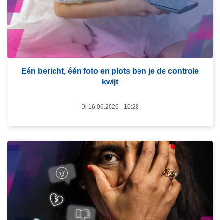
m
e
e
r
o
Eén bericht, één foto en plots ben je de controle
v
kwijt
e
r
Di 16.06.2026 - 10:28
E
é
n
b
L
e
e
r
e
i
s
c
m
h
e