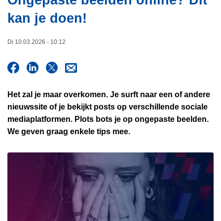
Ongepaste beelden online? Dit
i
n
kan je doen!
e
h
o
Di 10.03.2026 - 10:12
u
d
g
a
a
Het zal je maar overkomen. Je surft naar een of andere
n
nieuwssite of je bekijkt posts op verschillende sociale
mediaplatformen. Plots bots je op ongepaste beelden.
We geven graag enkele tips mee.