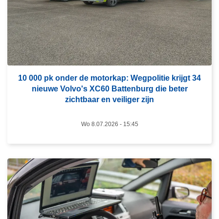
r
o
v
e
r
1
10 000 pk onder de motorkap: Wegpolitie krijgt 34
0
nieuwe Volvo's XC60 Battenburg die beter
0
zichtbaar en veiliger zijn
0
0
Wo 8.07.2026 - 15:45
p
k
o
n
L
d
e
e
e
r
s