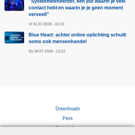
t
"Systeembeheerder, een job waarin je veel
h
contact hebt en waarin je je geen moment
i
o
verveelt"​
e
n
k
–
Vr 31.07.2026 - 10:10
r
2
Blue Heart: achter online oplichting schuilt
i
4
soms ook mensenhandel
j
u
Do 30.07.2026 - 13:22
g
u
t
r
3
l
4
a
n
n
i
g
e
v
u
e
Downloads
w
r
Pers
e
s
Statistieken
V
c