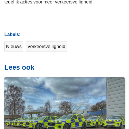
tegelijk acties voor meer verkeersveiligheid.
Labels
Nieuws
Verkeersveiligheid
Lees ook
L
e
e
s
m
e
e