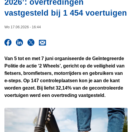
2026’: overtredingen
i
n
e
vastgesteld bij 1 454 voertuigen
h
o
u
Wo 17.06.2026 - 16:44
d
g
a
a
Van 5 tot en met 7 juni organiseerde de Geïntegreerde
n
Politie de actie ‘2 Wheels’, gericht op de veiligheid van
fietsers, bromfietsers, motorrijders en gebruikers van
e-steps. Op 147 controleplaatsen kon je aan de kant
worden gezet. Bij liefst 32,14% van de gecontroleerde
voertuigen werd een overtreding vastgesteld.