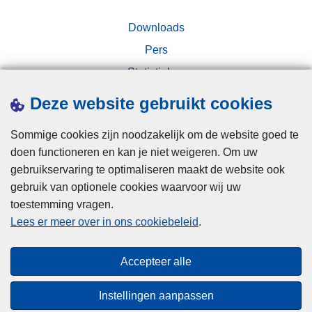
e
p
r
Downloads
l
l
i
Pers
a
c
Statistieken
n
h
d
Campagnes
t
Deze website gebruikt cookies
e
i
r
n
Sommige cookies zijn noodzakelijk om de website goed te
g
doen functioneren en kan je niet weigeren. Om uw
s
gebruikservaring te optimaliseren maakt de website ook
c
gebruik van optionele cookies waarvoor wij uw
h
toestemming vragen.
Disclaimer
u
Lees er meer over in ons cookiebeleid
.
Privacy
i
Cookies
l
Accepteer alle
t
Toegankelijkheid
s
Instellingen aanpassen
o