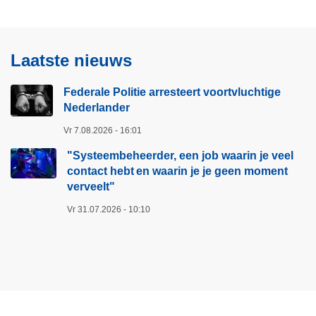
t
e
v
a
o
r
Laatste nieuws
o
t
r
:
Federale Politie arresteert voortvluchtige
t
a
Nederlander
v
c
l
Vr 7.08.2026 - 16:01
h
u
t
"Systeembeheerder, een job waarin je veel
c
e
contact hebt en waarin je je geen moment
h
r
verveelt"​
t
o
Vr 31.07.2026 - 10:10
i
n
g
l
e
i
N
n
e
e
d
o