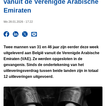
vanuit de Verenigde Arabische
i
n
e
Emiraten
h
o
u
Wo 28.01.2026 - 17:22
d
g
a
a
Twee mannen van 31 en 46 jaar zijn eerder deze week
n
uitgeleverd aan België vanuit de Verenigde Arabische
Emiraten (VAE). Ze werden opgesloten in de
gevangenis. Sinds de ondertekening van het
uitleveringsverdrag tussen beide landen zijn in totaal
12 uitleveringen uitgevoerd.