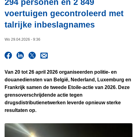
294 personen en 2 849
i
n
e
voertuigen gecontroleerd met
h
o
talrijke inbeslagnames
u
d
Wo 29.04.2026 - 9:36
g
a
a
n
Van 20 tot 26 april 2026 organiseerden politie- en
douanediensten van België, Nederland, Luxemburg en
Frankrijk samen de tweede Etoile-actie van 2026. Deze
grensoverschrijdende actie tegen
drugsdistributienetwerken leverde opnieuw sterke
resultaten op.