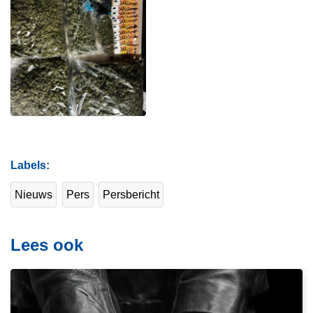
Labels
Nieuws
Pers
Persbericht
Lees ook
L
e