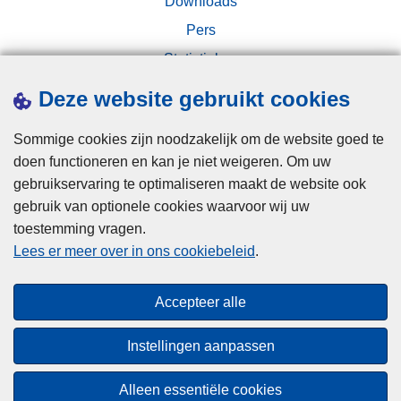
Downloads
l
l
i
Pers
a
c
Statistieken
n
h
d
Campagnes
t
Deze website gebruikt cookies
e
i
r
n
Sommige cookies zijn noodzakelijk om de website goed te
g
doen functioneren en kan je niet weigeren. Om uw
s
gebruikservaring te optimaliseren maakt de website ook
c
gebruik van optionele cookies waarvoor wij uw
h
toestemming vragen.
Disclaimer
u
Lees er meer over in ons cookiebeleid
.
Privacy
i
Cookies
l
Accepteer alle
t
Toegankelijkheid
s
Instellingen aanpassen
o
© 2026 Politie.be
m
Alleen essentiële cookies