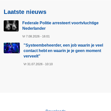
o
r
Laatste nieuws
o
t
r
:
Federale Politie arresteert voortvluchtige
t
a
Nederlander
v
c
l
Vr 7.08.2026 - 16:01
h
u
t
"Systeembeheerder, een job waarin je veel
c
e
contact hebt en waarin je je geen moment
h
r
verveelt"​
t
o
Vr 31.07.2026 - 10:10
i
n
g
l
e
i
N
n
e
e
d
o
e
p
r