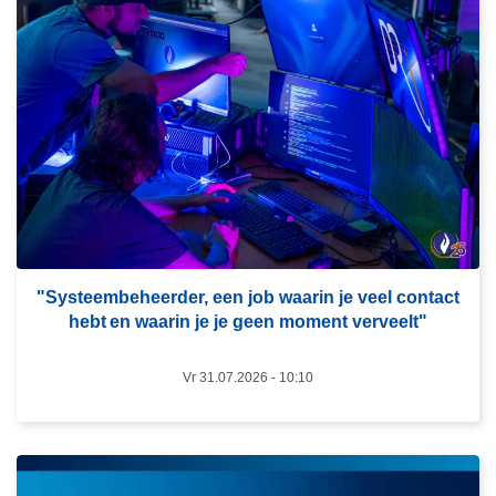
e
e
s
m
e
e
r
o
v
e
r
"Systeembeheerder, een job waarin je veel contact
hebt en waarin je je geen moment verveelt"​
"
S
Vr 31.07.2026 - 10:10
y
s
t
e
L
e