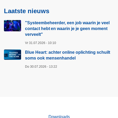
r
a
Laatste nieuws
t
a
:
r
"Systeembeheerder, een job waarin je veel
a
i
contact hebt en waarin je je geen moment
c
n
verveelt"​
h
j
Vr 31.07.2026 - 10:10
t
e
e
v
Blue Heart: achter online oplichting schuilt
r
soms ook mensenhandel
e
o
e
Do 30.07.2026 - 13:22
n
l
l
c
i
o
n
n
e
t
o
a
p
c
Downloads
l
t