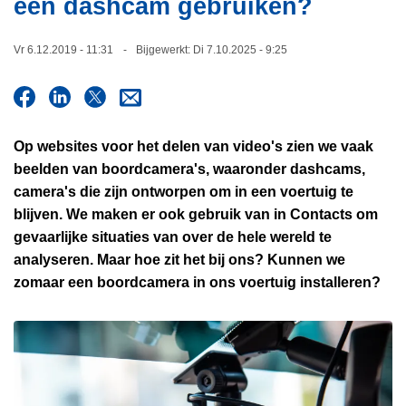
een dashcam gebruiken?
i
n
e
h
Vr 6.12.2019 - 11:31
Bijgewerkt:
Di 7.10.2025 - 9:25
o
u
d
g
Op websites voor het delen van video's zien we vaak
a
beelden van boordcamera's, waaronder dashcams,
a
camera's die zijn ontworpen om in een voertuig te
n
blijven. We maken er ook gebruik van in Contacts om
gevaarlijke situaties van over de hele wereld te
analyseren. Maar hoe zit het bij ons? Kunnen we
zomaar een boordcamera in ons voertuig installeren?