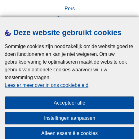
i
h
Pers
c
e
Statistieken
h
b
Campagnes
t
t
Deze website gebruikt cookies
i
n
e
Sommige cookies zijn noodzakelijk om de website goed te
g
n
doen functioneren en kan je niet weigeren. Om uw
s
w
gebruikservaring te optimaliseren maakt de website ook
c
a
gebruik van optionele cookies waarvoor wij uw
h
a
toestemming vragen.
Disclaimer
u
r
Lees er meer over in ons cookiebeleid
.
Privacy
i
i
Cookies
l
n
Accepteer alle
t
j
Toegankelijkheid
s
e
Instellingen aanpassen
o
j
© 2026 Politie.be
m
e
Alleen essentiële cookies
s