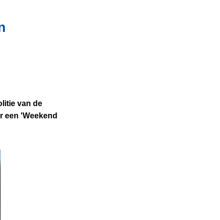
n
itie van de
eer een 'Weekend