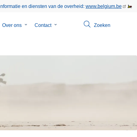
informatie en diensten van de overheid:
www.belgium.be
bmenu
Over ons
Submenu
Contact
Submenu
Zoeken
van
van
poringen
Over
Contact
ons