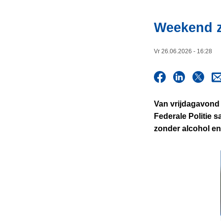
i
n
e
h
Weekend z
o
u
Vr 26.06.2026 - 16:28
d
g
a
a
Van vrijdagavond 
n
Federale Politie 
zonder alcohol en 