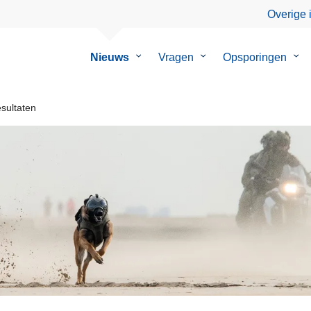
Overige 
Nieuws
Submenu
Vragen
Submenu
Opsporingen
Su
van
van
van
Nieuws
Vragen
Ops
sultaten