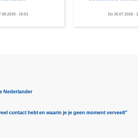
v
e
7.08.2026 - 16:01
Do 30.07.2026 - 
r
B
l
u
e
H
e
a
r
t
ge Nederlander
:
a
c
eel contact hebt en waarin je je geen moment verveelt"​
h
t
e