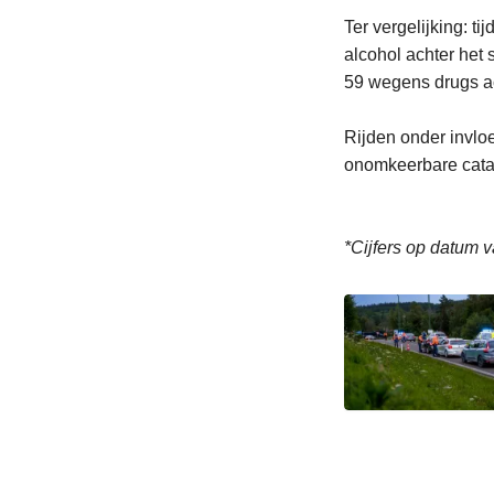
Ter vergelijking: t
alcohol achter het 
59 wegens drugs ac
Rijden onder invlo
onomkeerbare catas
*Cijfers op datum v