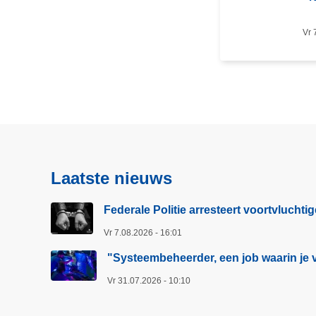
v
e
Vr 
r
F
e
d
e
r
a
l
Laatste nieuws
e
P
Federale Politie arresteert voortvluchti
o
Vr 7.08.2026 - 16:01
l
i
"Systeembeheerder, een job waarin je v
t
Vr 31.07.2026 - 10:10
i
e