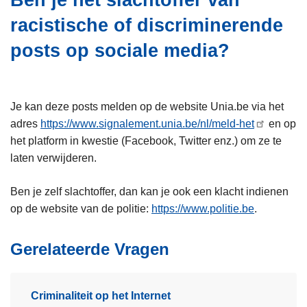
Ben je het slachtoffer van
i
n
racistische of discriminerende
e
h
o
posts op sociale media?
u
d
g
Je kan deze posts melden op de website Unia.be via het
a
adres
https://www.signalement.unia.be/nl/meld-het
en op
a
het platform in kwestie (Facebook, Twitter enz.) om ze te
n
laten verwijderen.
Ben je zelf slachtoffer, dan kan je ook een klacht indienen
op de website van de politie:
https://www.politie.be
.
Gerelateerde Vragen
Criminaliteit op het Internet