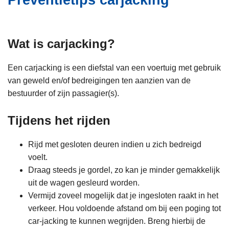
Preventietips carjacking
i
n
e
h
o
Wat is carjacking?
u
d
Een carjacking is een diefstal van een voertuig met gebruik
g
van geweld en/of bedreigingen ten aanzien van de
a
bestuurder of zijn passagier(s).
a
n
Tijdens het rijden
Rijd met gesloten deuren indien u zich bedreigd
voelt.
Draag steeds je gordel, zo kan je minder gemakkelijk
uit de wagen gesleurd worden.
Vermijd zoveel mogelijk dat je ingesloten raakt in het
verkeer. Hou voldoende afstand om bij een poging tot
car-jacking te kunnen wegrijden. Breng hierbij de