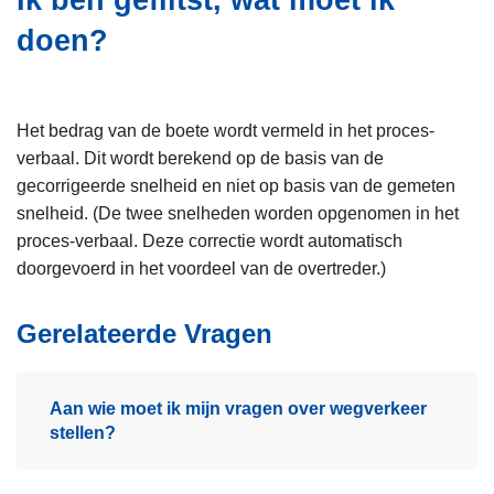
Ik ben geflitst, wat moet ik
i
n
doen?
e
h
o
u
d
Het bedrag van de boete wordt vermeld in het proces-
g
verbaal. Dit wordt berekend op de basis van de
a
gecorrigeerde snelheid en niet op basis van de gemeten
a
snelheid. (De twee snelheden worden opgenomen in het
n
proces-verbaal. Deze correctie wordt automatisch
doorgevoerd in het voordeel van de overtreder.)
Gerelateerde Vragen
Aan wie moet ik mijn vragen over wegverkeer
stellen?