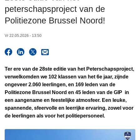
n
peterschapsproject van de
h
Politiezone Brussel Noord!
o
u
d
Vr 22.05.2026 - 13:50
g
a
a
n
Ter ere van de 28ste editie van het Peterschapsproject,
verwelkomden we 102 klassen van het 6e jaar, zijnde
ongeveer 2.060 leerlingen, en 169 leden van de
Politiezone Brussel Noord en 45 leden van de GIP in
een aangename en feestelijke atmosfeer. Een leuke,
spannende, sfeervolle en leerrijke ervaring, zowel voor
de leerlingen als voor het politiepersoneel.