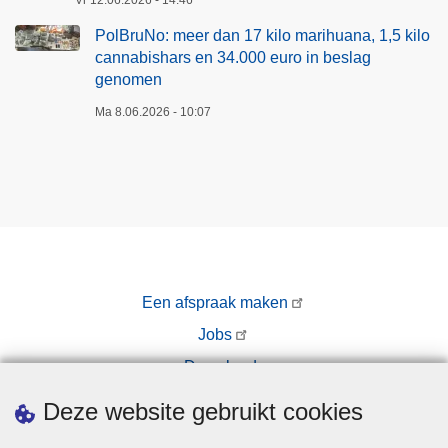
Vr 12.06.2026 - 14:46
5
n
k
PolBruNo: meer dan 17 kilo marihuana, 1,5 kilo
d
i
cannabishars en 34.000 euro in beslag
o
l
genomen
o
o
Ma 8.06.2026 - 10:07
r
c
d
a
e
n
P
n
o
a
l
b
i
i
t
Een afspraak maken
s
i
h
Jobs
e
a
Downloads
z
r
o
Pers
s
Deze website gebruikt cookies
n
e
e