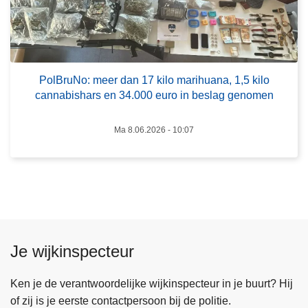
e
h
r
g
P
a
o
s
l
e
PolBruNo: meer dan 17 kilo marihuana, 1,5 kilo
B
cannabishars en 34.000 euro in beslag genomen
n
r
b
u
i
Ma 8.06.2026 - 10:07
N
j
o
n
:
a
m
8
e
0
e
k
r
Je wijkinspecteur
i
d
l
a
Ken je de verantwoordelijke wijkinspecteur in je buurt? Hij
o
n
of zij is je eerste contactpersoon bij de politie.
t