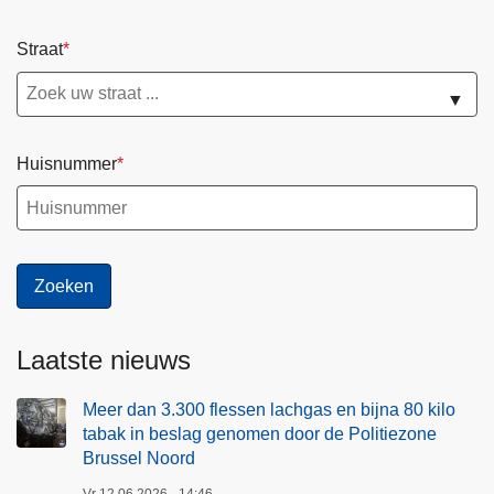
1
a
7
b
Straat
k
a
i
▼
k
l
i
o
n
Huisnummer
m
b
a
e
r
s
i
l
h
a
u
g
a
g
Laatste nieuws
n
e
a
n
Meer dan 3.300 flessen lachgas en bijna 80 kilo
,
o
tabak in beslag genomen door de Politiezone
1
Brussel Noord
m
,
e