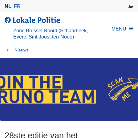
O
NL
FR
v
e
d
r
e
MENU
Zone Brussel Noord (Schaarbeek,
s
L
Evere, Sint-Joost-ten-Node)
l
o
U
a
Nieuws
k
a
bent
a
n
l
hier:
e
e
n
P
n
o
a
l
a
i
r
t
d
i
e
e
28ste editie van het
i