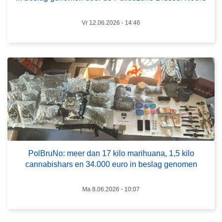
e
s
s
m
Vr 12.06.2026 - 14:46
s
e
e
e
n
r
l
o
a
v
c
e
h
r
g
P
a
o
s
l
e
PolBruNo: meer dan 17 kilo marihuana, 1,5 kilo
B
cannabishars en 34.000 euro in beslag genomen
n
r
b
u
i
Ma 8.06.2026 - 10:07
N
j
o
n
: