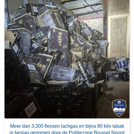
o
v
e
r
M
e
e
r
d
a
n
3
.
3
0
0
L
f
e
Meer dan 3.300 flessen lachgas en bijna 80 kilo tabak
l
e
in beslag genomen door de Politiezone Brussel Noord