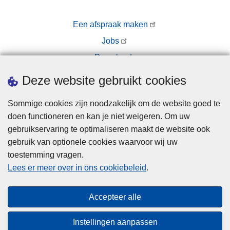
i
i
t
Een afspraak maken
s
i
h
Jobs
e
a
Downloads
z
r
o
Pers
s
Deze website gebruikt cookies
n
e
e
n
Sommige cookies zijn noodzakelijk om de website goed te
B
3
doen functioneren en kan je niet weigeren. Om uw
r
4
gebruikservaring te optimaliseren maakt de website ook
u
.
gebruik van optionele cookies waarvoor wij uw
s
0
toestemming vragen.
Disclaimer
s
0
Lees er meer over in ons cookiebeleid
.
Privacy
e
0
l
Cookies
e
Accepteer alle
N
u
Toegankelijkheid
o
r
Instellingen aanpassen
o