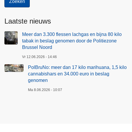
a
u
g
a
g
Laatste nieuws
n
e
a
n
Meer dan 3.300 flessen lachgas en bijna 80 kilo
,
o
tabak in beslag genomen door de Politiezone
1
Brussel Noord
m
,
e
Vr 12.06.2026 - 14:46
5
n
k
PolBruNo: meer dan 17 kilo marihuana, 1,5 kilo
d
i
cannabishars en 34.000 euro in beslag
o
l
genomen
o
o
Ma 8.06.2026 - 10:07
r
c
d
a
e
n
P
n
o
a
l
b