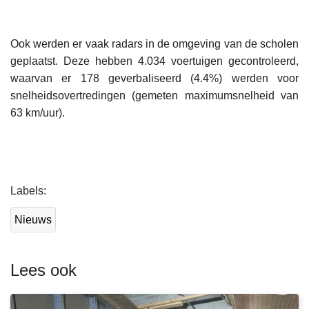
Ook werden er vaak radars in de omgeving van de scholen
geplaatst. Deze hebben 4.034 voertuigen gecontroleerd,
waarvan er 178 geverbaliseerd (4.4%) werden voor
snelheidsovertredingen (gemeten maximumsnelheid van
63 km/uur).
L
Labels
e
e
Nieuws
s
m
e
Lees ook
e
r