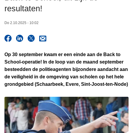
n
resultaten!
h
o
Do 2.10.2025 - 10:02
u
d
g
a
Op 30 september kwam er een einde aan de Back to
a
School-operatie! In de loop van de maand september
n
besteedden de politieagenten bijzondere aandacht aan
de veiligheid in de omgeving van scholen op het hele
grondgebied (Schaarbeek, Evere, Sint-Joost-ten-Node)