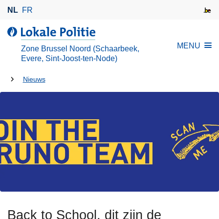
O
NL
FR
v
e
d
r
e
MENU
Zone Brussel Noord (Schaarbeek,
s
L
Evere, Sint-Joost-ten-Node)
l
o
U
a
Nieuws
k
a
bent
a
n
l
hier:
e
e
n
P
n
o
a
l
a
i
r
t
d
i
e
e
Back to School, dit zijn de
i