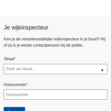
a
m
8
e
0
e
k
r
Je wijkinspecteur
i
d
l
a
Ken je de verantwoordelijke wijkinspecteur in je buurt? Hij
o
n
of zij is je eerste contactpersoon bij de politie.
t
1
a
7
b
Straat
k
a
i
▼
k
l
i
o
n
Huisnummer
m
b
a
e
r
s
i
l
h