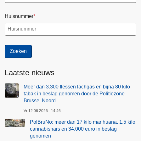
a
p
g
a
Huisnummer
g
s
e
s
n
i
o
n
m
g
e
v
n
a
Laatste nieuws
d
n
o
d
Meer dan 3.300 flessen lachgas en bijna 80 kilo
o
e
tabak in beslag genomen door de Politiezone
r
Brussel Noord
o
d
p
Vr 12.06.2026 - 14:46
e
e
P
PolBruNo: meer dan 17 kilo marihuana, 1,5 kilo
n
cannabishars en 34.000 euro in beslag
o
i
genomen
l
n