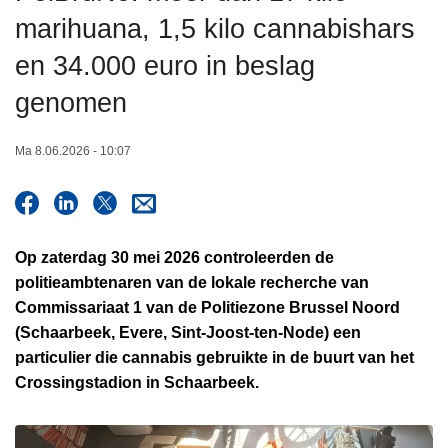
n
marihuana, 1,5 kilo cannabishars
h
en 34.000 euro in beslag
o
u
genomen
d
g
Ma 8.06.2026 - 10:07
a
a
n
Op zaterdag 30 mei 2026 controleerden de
politieambtenaren van de lokale recherche van
Commissariaat 1 van de Politiezone Brussel Noord
(Schaarbeek, Evere, Sint-Joost-ten-Node) een
particulier die cannabis gebruikte in de buurt van het
Crossingstadion in Schaarbeek.