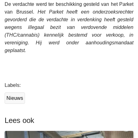
De verdachte werd ter beschikking gesteld van het Parket
van Brussel.
Het Parket heeft een onderzoeksrechter
gevorderd die de verdachte in verdenking heeft gesteld
wegens illegaal bezit van verdovende middelen
(THC/cannabis) kennelijk bestemd voor verkoop, in
vereniging. Hij werd onder aanhoudingsmandaat
geplaatst.
L
Labels
e
e
Nieuws
s
m
e
Lees ook
e
r