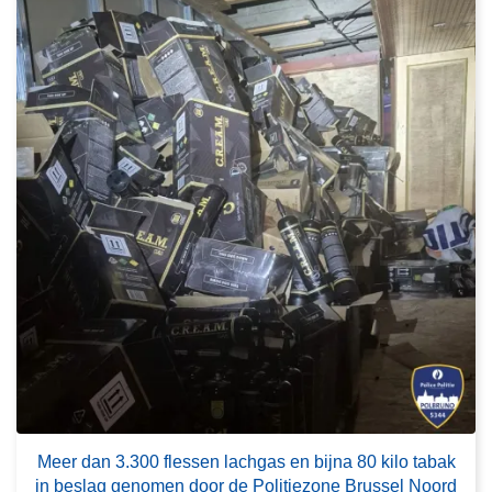
o
v
e
r
M
e
e
r
d
a
n
3
.
3
0
0
L
f
e
Meer dan 3.300 flessen lachgas en bijna 80 kilo tabak
l
e
in beslag genomen door de Politiezone Brussel Noord