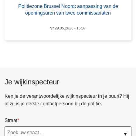
a
n
Politiezone Brussel Noord: aanpassing van de
8
openingsuren van twee commissariaten
e
0
B
k
Vr 29.05.2026 - 15:37
r
i
u
l
s
o
s
t
e
a
l
b
N
a
Je wijkinspecteur
o
k
o
i
Ken je de verantwoordelijke wijkinspecteur in je buurt? Hij
r
n
of zij is je eerste contactpersoon bij de politie.
d
b
:
e
a
Straat
s
a
l
▼
n