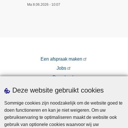
i
Ma 8.06.2026 - 10:07
g
t
s
i
u
e
r
z
e
o
n
n
v
e
a
Een afspraak maken
B
n
r
Jobs
t
u
Downloads
w
s
e
Pers
Deze website gebruikt cookies
s
e
e
c
Sommige cookies zijn noodzakelijk om de website goed te
l
o
doen functioneren en kan je niet weigeren. Om uw
N
m
gebruikservaring te optimaliseren maakt de website ook
o
m
gebruik van optionele cookies waarvoor wij uw
o