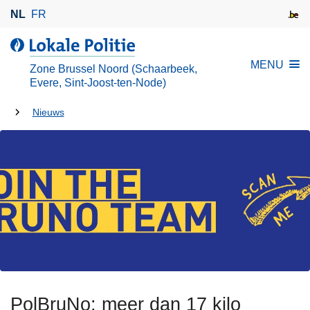
O
NL
FR
v
e
d
r
e
MENU
Zone Brussel Noord (Schaarbeek,
s
L
Evere, Sint-Joost-ten-Node)
l
o
U
a
Nieuws
k
a
bent
a
n
l
hier:
e
e
n
P
n
o
a
l
a
i
r
t
d
i
e
e
PolBruNo: meer dan 17 kilo
i