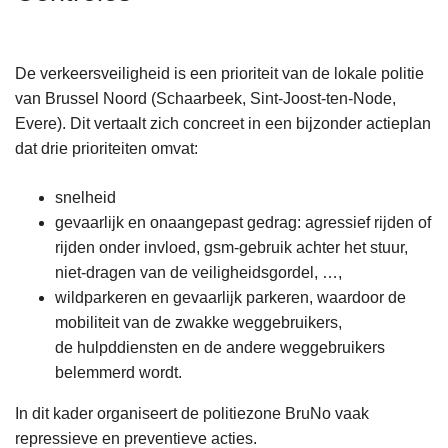
n
h
o
De verkeersveiligheid is een prioriteit van de lokale politie
u
van Brussel Noord (Schaarbeek, Sint-Joost-ten-Node,
d
Evere). Dit vertaalt zich concreet in een bijzonder actieplan
g
dat drie prioriteiten omvat:
a
a
snelheid
n
gevaarlijk en onaangepast gedrag: agressief rijden of
rijden onder invloed, gsm-gebruik achter het stuur,
niet-dragen van de veiligheidsgordel, …,
wildparkeren en gevaarlijk parkeren, waardoor de
mobiliteit van de zwakke weggebruikers,
de hulpddiensten en de andere weggebruikers
belemmerd wordt.
In dit kader organiseert de politiezone BruNo vaak
repressieve en preventieve acties.