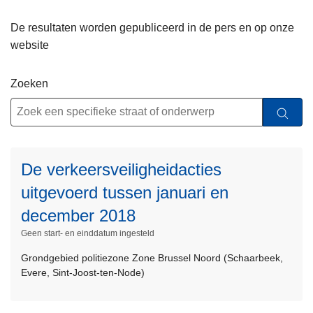
De resultaten worden gepubliceerd in de pers en op onze
website
Zoeken
L
De verkeersveiligheidacties
e
e
uitgevoerd tussen januari en
s
december 2018
m
Geen start- en einddatum ingesteld
e
e
Grondgebied politiezone Zone Brussel Noord (Schaarbeek,
r
Evere, Sint-Joost-ten-Node)
L
o
e
v