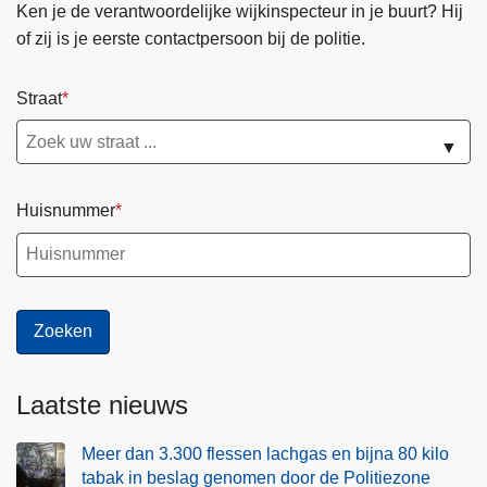
v
Ken je de verantwoordelijke wijkinspecteur in je buurt? Hij
h
e
of zij is je eerste contactpersoon bij de politie.
e
i
i
l
Straat
d
i
a
g
▼
c
h
t
e
i
Huisnummer
i
e
d
s
:
u
d
i
e
t
c
g
i
Laatste nieuws
e
j
v
f
Meer dan 3.300 flessen lachgas en bijna 80 kilo
o
e
tabak in beslag genomen door de Politiezone
e