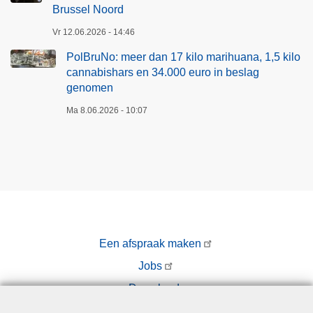
r
Brussel Noord
r
s
d
Vr 12.06.2026 - 14:46
v
t
PolBruNo: meer dan 17 kilo marihuana, 1,5 kilo
o
u
cannabishars en 34.000 euro in beslag
o
s
genomen
r
s
J
Ma 8.06.2026 - 10:07
e
a
n
n
j
u
a
a
n
r
u
i
a
-
r
Een afspraak maken
A
i
Jobs
p
e
r
Downloads
n
i
Pers
d