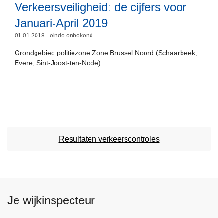
e
Verkeersveiligheid: de cijfers voor
e
s
r
Januari-April 2019
m
D
01.01.2018 - einde onbekend
e
e
e
Grondgebied politiezone Zone Brussel Noord (Schaarbeek,
v
r
Evere, Sint-Joost-ten-Node)
e
o
r
v
k
e
e
r
e
V
r
e
Resultaten verkeerscontroles
s
r
v
k
e
e
i
e
l
r
Je wijkinspecteur
i
s
g