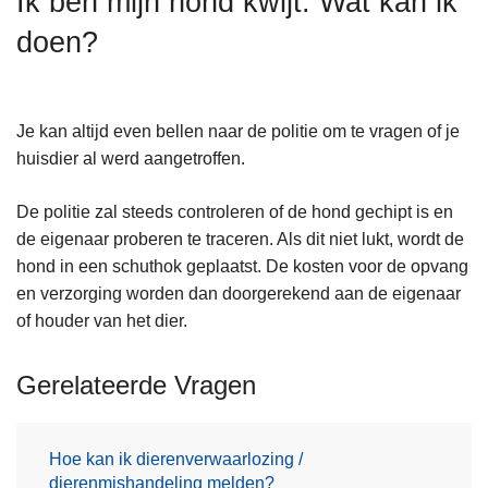
Ik ben mijn hond kwijt. Wat kan ik
n
doen?
h
o
u
d
Je kan altijd even bellen naar de politie om te vragen of je
g
huisdier al werd aangetroffen.
a
a
De politie zal steeds controleren of de hond gechipt is en
n
de eigenaar proberen te traceren. Als dit niet lukt, wordt de
hond in een schuthok geplaatst. De kosten voor de opvang
en verzorging worden dan doorgerekend aan de eigenaar
of houder van het dier.
Gerelateerde Vragen
Hoe kan ik dierenverwaarlozing /
dierenmishandeling melden?