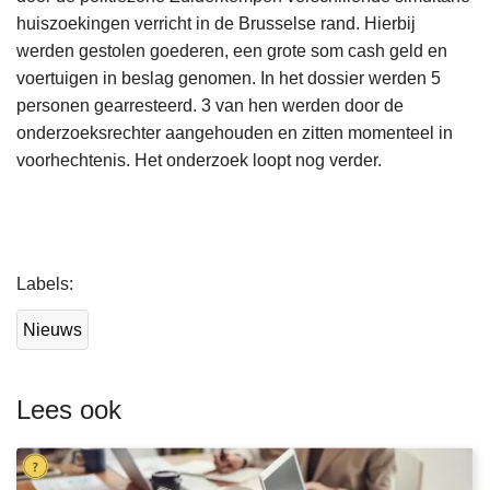
huiszoekingen verricht in de Brusselse rand. Hierbij
werden gestolen goederen, een grote som cash geld en
voertuigen in beslag genomen. In het dossier werden 5
personen gearresteerd. 3 van hen werden door de
onderzoeksrechter aangehouden en zitten momenteel in
voorhechtenis. Het onderzoek loopt nog verder.
L
Labels
e
e
Nieuws
s
m
e
Lees ook
e
r
o