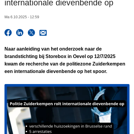
internationale dievenbende op
n
h
Ma 6.10.2025 - 12:59
o
u
d
g
Naar aanleiding van het onderzoek naar de
a
brandstichting bij Storebox in Oevel op 12/7/2025
a
kwam de recherche van de politiezone Zuiderkempen
n
een internationale dievenbende op het spoor.