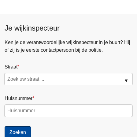
l
z
i
i
t
g
Je wijkinspecteur
i
i
e
n
Ken je de verantwoordelijke wijkinspecteur in je buurt? Hij
Z
g
of zij is je eerste contactpersoon bij de politie.
u
i
d
Straat
e
▼
r
k
e
Huisnummer
m
p
e
n