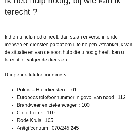
Ik heb hulp nodig, bij wie kan ik
n
terecht ?
h
o
u
d
Indien u hulp nodig heeft, dan staan er verschillende
g
mensen en diensten paraat om u te helpen. Afhankelijk van
a
de situatie en van de soort hulp die u nodig heeft, kan u
a
terecht bij volgende diensten:
n
Dringende telefoonnummers :
Politie – Hulpdiensten : 101
Europees telefoonnummer in geval van nood : 112
Brandweer en ziekenwagen : 100
Child Focus : 110
Rode Kruis : 105
Antigifcentrum : 070/245 245