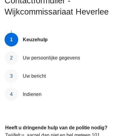
Contactformulier -
n
Wijkcommissariaat Heverlee
h
o
u
d
Keuzehulp
g
a
a
Uw persoonlijke gegevens
n
Uw bericht
Indienen
Heeft u dringende hulp van de politie nodig?
Twijfelt u, aarzel dan niet en bel meteen 101.