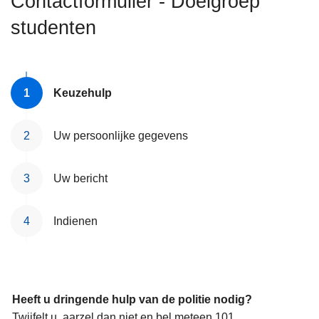
Contactformulier - Doelgroep
n
studenten
h
o
u
d
Keuzehulp
g
a
a
Uw persoonlijke gegevens
n
Uw bericht
Indienen
Heeft u dringende hulp van de politie nodig?
Twijfelt u, aarzel dan niet en bel meteen 101.