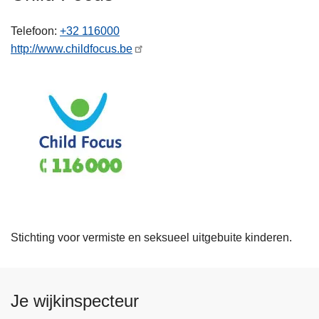
n
h
Telefoon
+32 116000
o
http://www.childfocus.be
u
d
g
a
a
n
Stichting voor vermiste en seksueel uitgebuite kinderen.
Je wijkinspecteur