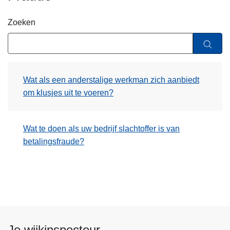
n
h
Zoeken
o
u
d
g
Wat als een anderstalige werkman zich aanbiedt
a
om klusjes uit te voeren?
a
n
Wat te doen als uw bedrijf slachtoffer is van
betalingsfraude?
Je wijkinspecteur