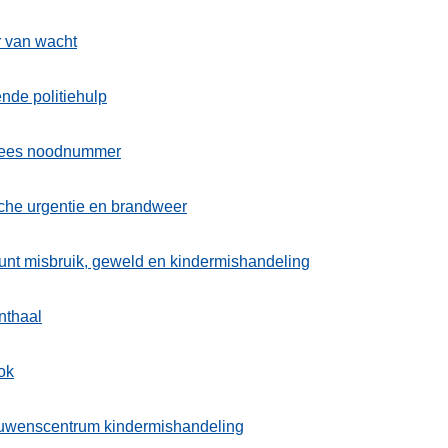
r van wacht
nde politiehulp
ees noodnummer
che urgentie en brandweer
nt misbruik, geweld en kindermishandeling
nthaal
ok
ouwenscentrum kindermishandeling