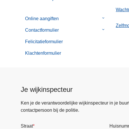
Wacht
Online aangiften
Submenu
Zelfmo
van
Contactformulier
Submenu
Online
van
aangiften
Felicitatieformulier
Contactformul
Klachtenformulier
Je wijkinspecteur
Ken je de verantwoordelijke wijkinspecteur in je buurt? 
contactpersoon bij de politie.
Straat
Huisnum