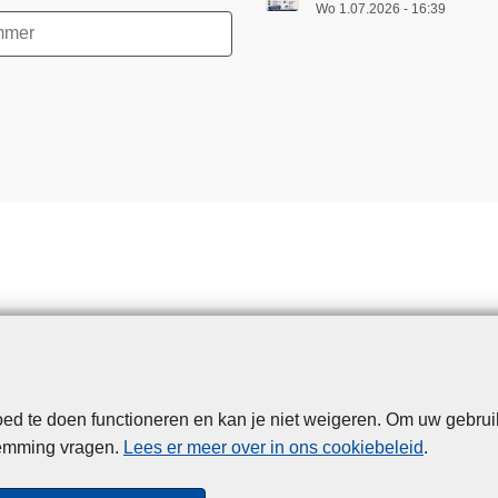
Wo 1.07.2026 - 16:39
d te doen functioneren en kan je niet weigeren. Om uw gebrui
Disclaimer
Privacy
Cookies
Toegankelijkheid
temming vragen.
Lees er meer over in ons cookiebeleid
.
© 2026 Politie.be