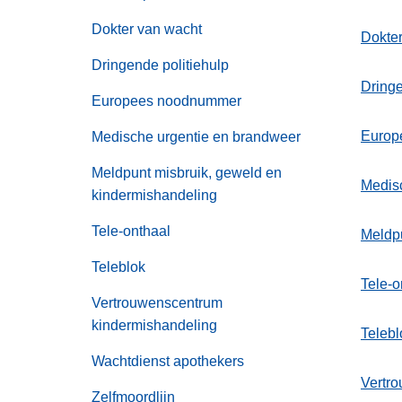
Dokter van wacht
Dokte
Dringende politiehulp
Dringe
Europees noodnummer
Europ
Medische urgentie en brandweer
Meldpunt misbruik, geweld en
Medis
kindermishandeling
Tele-onthaal
Meldpu
Teleblok
Tele-o
Vertrouwenscentrum
kindermishandeling
Telebl
Wachtdienst apothekers
Vertr
Zelfmoordlijn