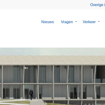
Overige 
Nieuws
Vragen
Submenu
Verkeer
Sub
van
van
Vragen
Verk