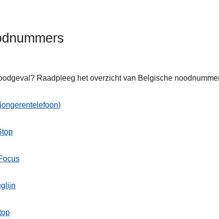
odnummers
odgeval? Raadpleeg het overzicht van Belgische noodnummers
ten
jongerentelefoon)
Stop
s
 Focus
glijn
top