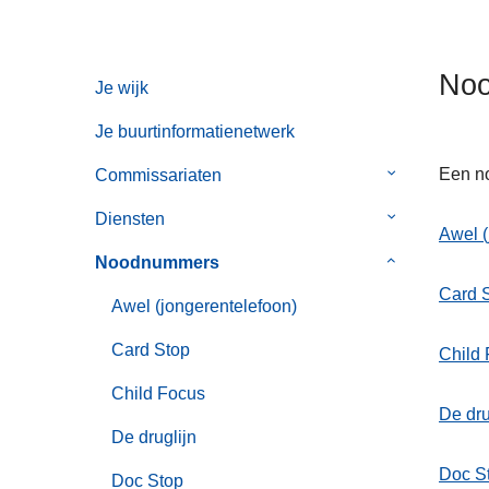
n
h
o
No
Je wijk
u
d
Je buurtinformatienetwerk
g
Een no
Commissariaten
Submenu
a
van
a
Diensten
Submenu
Commissaria
n
Awel (
van
Noodnummers
Submenu
Diensten
van
Card 
Awel (jongerentelefoon)
Noodnummer
Card Stop
Child
Child Focus
De dru
De druglijn
Doc S
Doc Stop