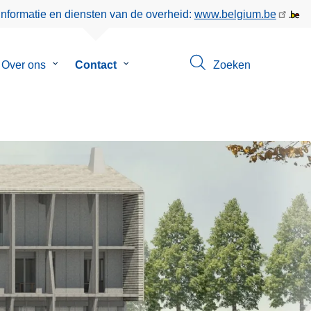
informatie en diensten van de overheid:
www.belgium.be
menu
Over ons
Submenu
Contact
Submenu
Zoeken
van
van
eer
Over
Contact
ons