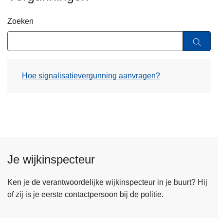
n
h
Zoeken
o
u
d
g
Hoe signalisatievergunning aanvragen?
a
a
n
Je wijkinspecteur
Ken je de verantwoordelijke wijkinspecteur in je buurt? Hij
of zij is je eerste contactpersoon bij de politie.