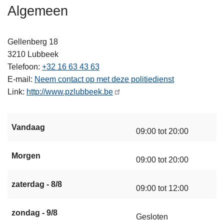
n
Algemeen
h
o
Gellenberg 18
u
3210
Lubbeek
d
Telefoon
+32 16 63 43 63
g
E-mail
Neem contact op met deze politiedienst
a
Link
http://www.pzlubbeek.be
a
n
Vandaag
09:00 tot 20:00
Morgen
09:00 tot 20:00
zaterdag - 8/8
09:00 tot 12:00
zondag - 9/8
Gesloten