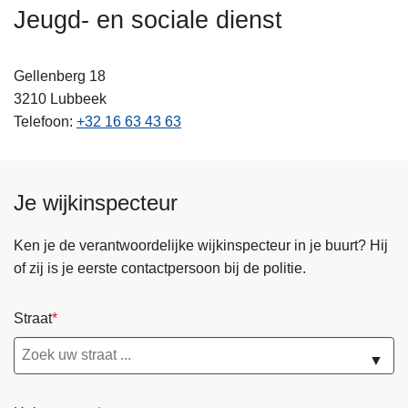
n
Jeugd- en sociale dienst
h
o
Gellenberg 18
u
3210
Lubbeek
d
Telefoon
+32 16 63 43 63
g
a
a
n
Je wijkinspecteur
Ken je de verantwoordelijke wijkinspecteur in je buurt? Hij
of zij is je eerste contactpersoon bij de politie.
Straat
▼