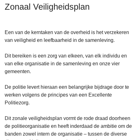
n
Zonaal Veiligheidsplan
h
o
u
Een van de kerntaken van de overheid is het verzekeren
d
van veiligheid en leefbaarheid in de samenleving.
g
a
Dit bereiken is een zorg van elkeen, van elk individu en
a
van elke organisatie in de samenleving en onze vier
n
gemeenten.
De politie levert hieraan een belangrijke bijdrage door te
werken volgens de principes van een Excellente
Politiezorg.
Dit zonale veiligheidsplan vormt de rode draad doorheen
de politieorganisatie en heeft inderdaad de ambitie om de
banden zowel intern de organisatie – tussen de diverse