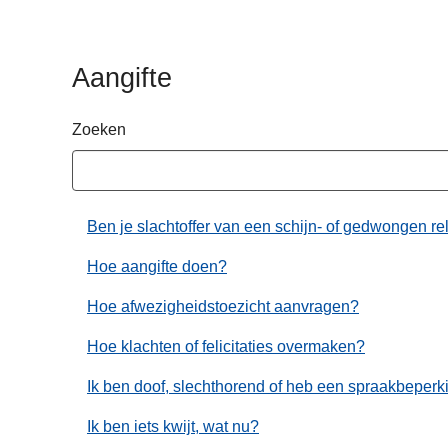
n
h
o
Aangifte
u
d
Zoeken
g
a
a
n
Ben je slachtoffer van een schijn- of gedwongen re
Hoe aangifte doen?
Hoe afwezigheidstoezicht aanvragen?
Hoe klachten of felicitaties overmaken?
Ik ben doof, slechthorend of heb een spraakbeper
Ik ben iets kwijt, wat nu?