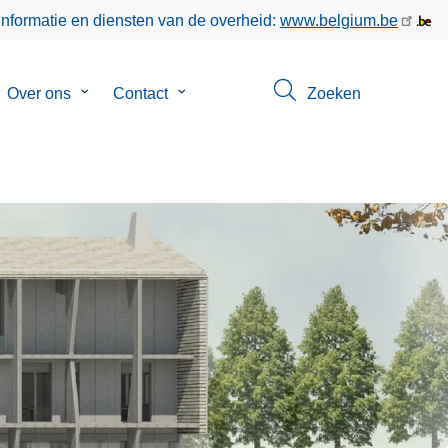
informatie en diensten van de overheid:
www.belgium.be
bmenu
Over ons
Submenu
Contact
Submenu
Zoeken
van
van
keer
Over
Contact
ons