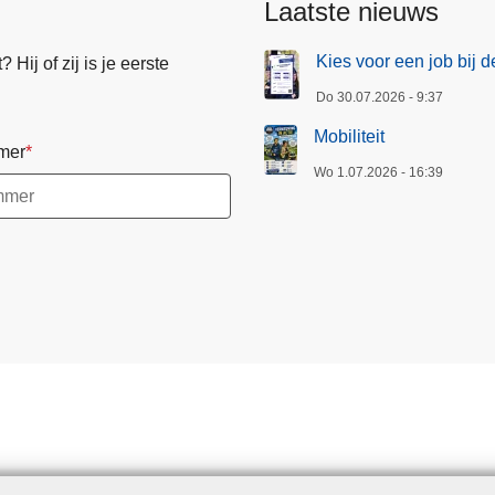
Laatste nieuws
a
p
g
a
Kies voor een job bij d
Hij of zij is je eerste
i
g
Do 30.07.2026 - 9:37
n
i
a
n
Mobiliteit
mer
a
Wo 1.07.2026 - 16:39