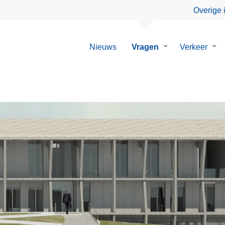
Overige 
Nieuws
Vragen
Submenu
Verkeer
Su
van
van
Vragen
Ver