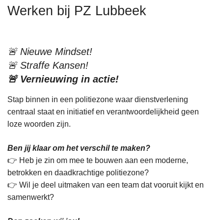
n
Werken bij PZ Lubbeek
h
o
u
🚨 Nieuwe Mindset!
d
🚨 Straffe Kansen!
g
🚨 Vernieuwing in actie!
a
a
Stap binnen in een politiezone waar dienstverlening
n
centraal staat en initiatief en verantwoordelijkheid geen
loze woorden zijn.
Ben jij klaar om het verschil te maken?
👉 Heb je zin om mee te bouwen aan een moderne,
betrokken en daadkrachtige politiezone?
👉 Wil je deel uitmaken van een team dat vooruit kijkt en
samenwerkt?