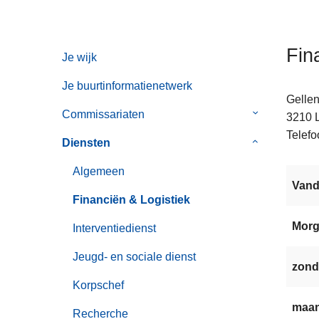
n
h
o
Fin
Je wijk
u
d
Je buurtinformatienetwerk
g
Gelle
Commissariaten
Submenu
a
3210
van
a
Telefo
Diensten
Submenu
Commissaria
n
van
Algemeen
Diensten
Van
Financiën & Logistiek
Mor
Interventiedienst
Jeugd- en sociale dienst
zond
Korpschef
maan
Recherche