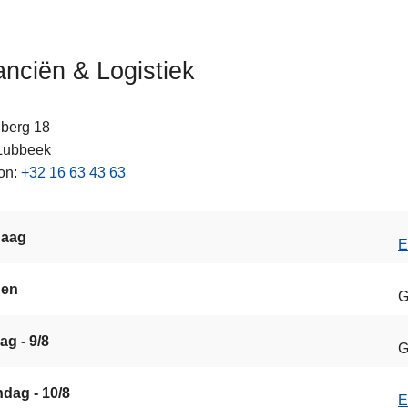
anciën & Logistiek
nberg 18
Lubbeek
on
+32 16 63 43 63
ten
daag
E
gen
G
ag - 9/8
G
dag - 10/8
E