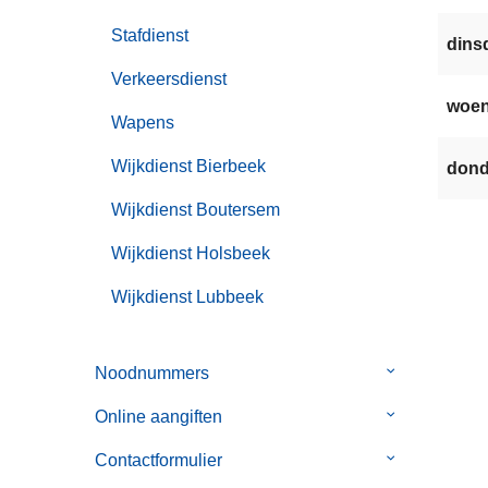
Stafdienst
dinsd
Verkeersdienst
woen
Wapens
Wijkdienst Bierbeek
dond
Wijkdienst Boutersem
Wijkdienst Holsbeek
Wijkdienst Lubbeek
Noodnummers
Submenu
van
Online aangiften
Submenu
Noodnummer
van
Contactformulier
Submenu
Online
van