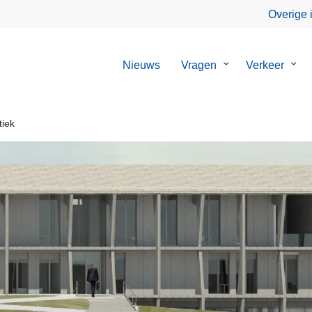
Overige 
Nieuws
Vragen
Submenu
Verkeer
Sub
van
van
Vragen
Verk
tiek