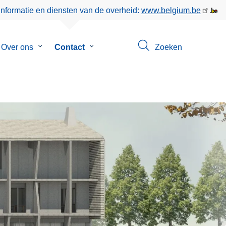
informatie en diensten van de overheid:
www.belgium.be
menu
Over ons
Submenu
Contact
Submenu
Zoeken
van
van
eer
Over
Contact
ons