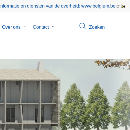
informatie en diensten van de overheid:
www.belgium.be
bmenu
Over ons
Submenu
Contact
Submenu
Zoeken
van
van
keer
Over
Contact
ons