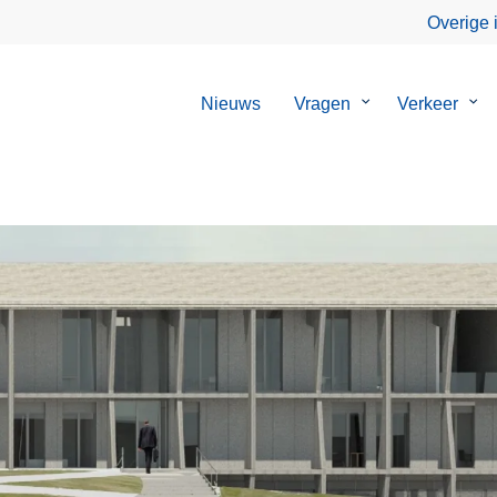
Overige 
Nieuws
Vragen
Submenu
Verkeer
Su
van
van
Vragen
Ver