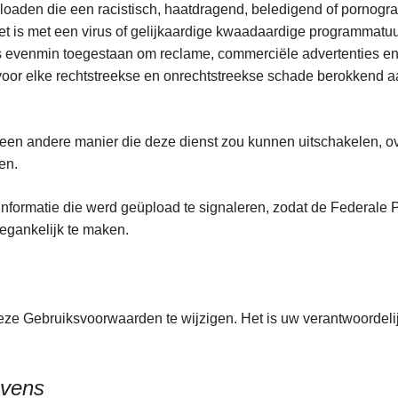
loaden die een racistisch, haatdragend, beledigend of pornografi
 is met een virus of gelijkaardige kwaadaardige programmatuur
s evenmin toegestaan om reclame, commerciële advertenties en i
 voor elke rechtstreekse en onrechtstreekse schade berokkend 
een andere manier die deze dienst zou kunnen uitschakelen, ov
den.
nformatie die werd geüpload te signaleren, zodat de Federale P
toegankelijk te maken.
deze Gebruiksvoorwaarden te wijzigen. Het is uw verantwoordel
evens