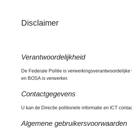
n
h
o
Disclaimer
u
d
g
a
Verantwoordelijkheid
a
n
De Federale Politie is verwerkingsverantwoordelijke 
en BOSA is verwerker.
Contactgegevens
U kan de Directie politionele informatie en ICT conta
Algemene gebruikersvoorwaarden