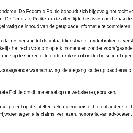
deren. De Federale Politie behoudt zich bijgevolg het recht vo
n. De Federale Politie kan te allen tijde beslissen om bepaalde
gelmatig de inhoud van de geüploade informatie te controleren.
ten dat de toegang tot de uploaddienst wordt onderbroken of ver
ukkelijk het recht voor om op elk moment en zonder voorafgaand
aude op te sporen of te onderdrukken of om technische of opera
voorafgaande waarschuwing de toegang tot de uploaddienst ont
leeft.
ale Politie om dit materiaal op de website te gebruiken.
breuk pleegt op de intellectuele eigendomsrechten of andere re
e vrijwaren tegen alle claims, verliezen, honoraria van advoca