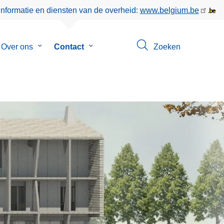
informatie en diensten van de overheid:
www.belgium.be
menu
Over ons
Submenu
Contact
Submenu
Zoeken
van
van
eer
Over
Contact
ons