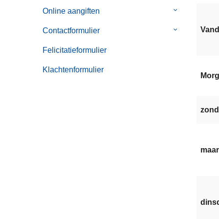
van
Online aangiften
Submenu
Noodnummer
van
Van
Contactformulier
Submenu
Online
van
aangiften
Felicitatieformulier
Contactformul
Klachtenformulier
Mor
zond
maan
dinsd