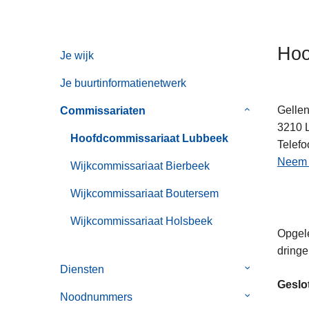
n
h
o
Hoo
Je wijk
u
d
Je buurtinformatienetwerk
g
Gelle
Commissariaten
Submenu
a
3210
van
a
Hoofdcommissariaat Lubbeek
Telefo
Commissaria
n
Neem c
Wijkcommissariaat Bierbeek
Wijkcommissariaat Boutersem
Wijkcommissariaat Holsbeek
Opgele
dringe
Diensten
Submenu
Geslo
van
Noodnummers
Submenu
Diensten