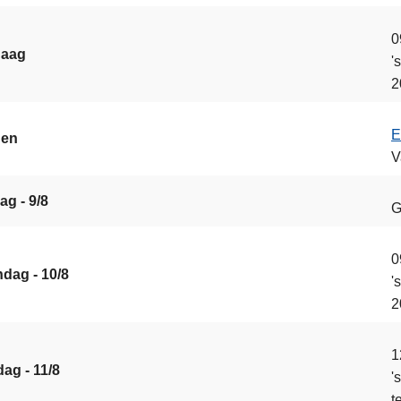
s
0
daag
'
2
ier
E
gen
V
ag - 9/8
G
0
dag - 10/8
'
2
1
ag - 11/8
'
t