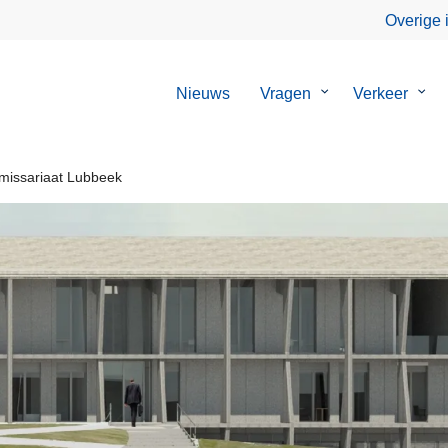
Overige 
Nieuws
Vragen
Submenu
Verkeer
Sub
van
van
Vragen
Verk
issariaat Lubbeek