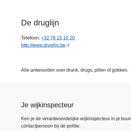
n
h
o
De druglijn
u
d
Telefoon
+32 78 15 10 20
g
http://www.druglijn.be
a
a
n
Alle antwoorden over drank, drugs, pillen of gokken.
Je wijkinspecteur
Ken je de verantwoordelijke wijkinspecteur in je buurt? 
contactpersoon bij de politie.