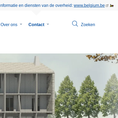
informatie en diensten van de overheid:
www.belgium.be
menu
Over ons
Submenu
Contact
Submenu
Zoeken
van
van
eer
Over
Contact
ons