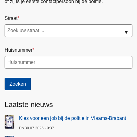
a
of zij is je eerste contactpersoon bij de politie.
i
k
e
p
Straat
r
e
▼
v
e
Huisnummer
n
t
i
e
Laatste nieuws
Kies voor een job bij de politie in Vlaams-Brabant
Do 30.07.2026 - 9:37