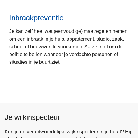
v
L
e
Inbraakpreventie
e
r
e
D
Je kan zelf heel wat (eenvoudige) maatregelen nemen
s
i
om een inbraak in je huis, appartement, studio, zaak,
m
e
school of bouwwerf te voorkomen. Aarzel niet om de
e
f
politie te bellen wanneer je verdachte personen of
e
s
situaties in je buurt ziet.
r
t
o
a
v
l
e
p
r
r
I
e
n
v
Je wijkinspecteur
b
e
r
n
a
Ken je de verantwoordelijke wijkinspecteur in je buurt? Hij
t