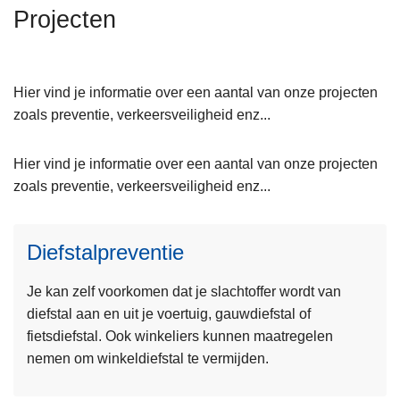
n
Projecten
h
o
u
Hier vind je informatie over een aantal van onze projecten
d
zoals preventie, verkeersveiligheid enz...
g
a
Hier vind je informatie over een aantal van onze projecten
a
zoals preventie, verkeersveiligheid enz...
n
L
e
Diefstalpreventie
e
s
Je kan zelf voorkomen dat je slachtoffer wordt van
m
diefstal aan en uit je voertuig, gauwdiefstal of
e
fietsdiefstal. Ook winkeliers kunnen maatregelen
e
nemen om winkeldiefstal te vermijden.
r
o