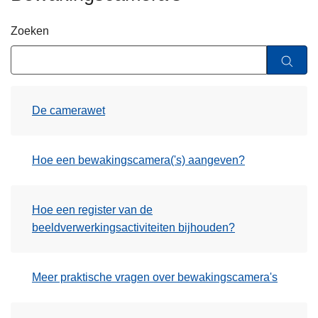
n
h
Zoeken
o
u
d
g
De camerawet
a
a
n
Hoe een bewakingscamera('s) aangeven?
Hoe een register van de
beeldverwerkingsactiviteiten bijhouden?
Meer praktische vragen over bewakingscamera's