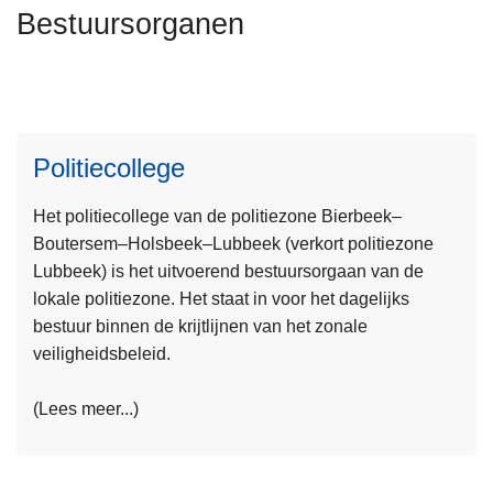
n
Bestuursorganen
h
o
u
d
g
Politiecollege
a
a
Het politiecollege van de politiezone Bierbeek–
L
n
Boutersem–Holsbeek–Lubbeek (verkort politiezone
e
Lubbeek) is het uitvoerend bestuursorgaan van de
e
lokale politiezone. Het staat in voor het dagelijks
s
bestuur binnen de krijtlijnen van het zonale
m
veiligheidsbeleid.
e
e
(Lees meer...)
r
o
v
L
e