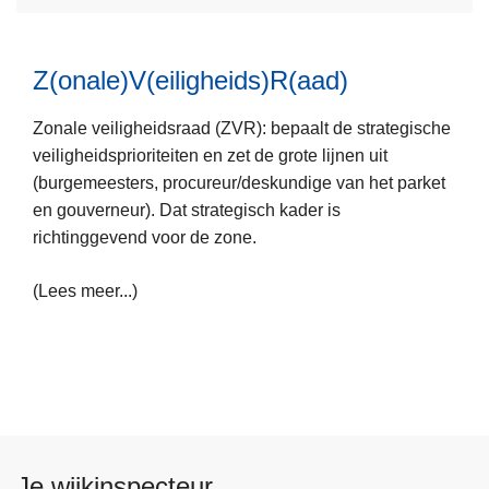
v
n
e
t
Z(onale)V(eiligheids)R(aad)
r
e
L
K
r
Zonale veiligheidsraad (ZVR): bepaalt de strategische
e
o
a
veiligheidsprioriteiten en zet de grote lijnen uit
e
r
d
(burgemeesters, procureur/deskundige van het parket
s
p
e
en gouverneur). Dat strategisch kader is
m
s
n
richtinggevend voor de zone.
e
c
e
h
(Lees meer...)
r
e
o
f
v
e
r
Z
(
Je wijkinspecteur
o