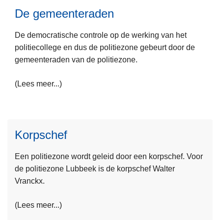
e
De gemeenteraden
r
e
P
De democratische controle op de werking van het
s
o
politiecollege en dus de politiezone gebeurt door de
m
l
gemeenteraden van de politiezone.
e
i
e
t
(Lees meer...)
r
i
o
e
v
c
L
e
o
e
Korpschef
r
l
e
D
l
Een politiezone wordt geleid door een korpschef. Voor
s
e
e
de politiezone Lubbeek is de korpschef Walter
m
g
g
Vranckx.
e
e
e
e
m
(Lees meer...)
r
e
o
e