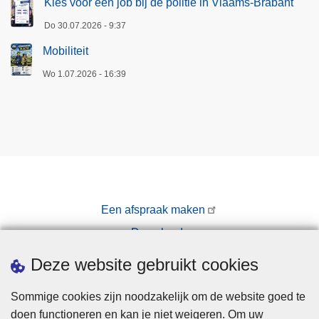
Kies voor een job bij de politie in Vlaams-Brabant
R
Do 30.07.2026 - 9:37
(
a
Mobiliteit
a
Wo 1.07.2026 - 16:39
d
)
Een afspraak maken
Downloads
Pers
Deze website gebruikt cookies
Sommige cookies zijn noodzakelijk om de website goed te
doen functioneren en kan je niet weigeren. Om uw