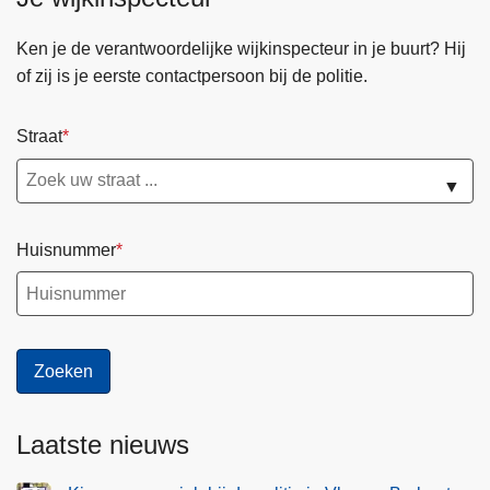
n
a
Ken je de verantwoordelijke wijkinspecteur in je buurt? Hij
l
of zij is je eerste contactpersoon bij de politie.
e
)
Straat
V
(
▼
e
i
Huisnummer
l
i
g
h
e
i
d
Laatste nieuws
s
)