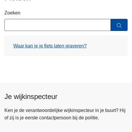
n
h
Zoeken
o
u
d
g
Waar kan je je fiets laten graveren?
a
a
n
Je wijkinspecteur
Ken je de verantwoordelijke wijkinspecteur in je buurt? Hij
of zij is je eerste contactpersoon bij de politie.