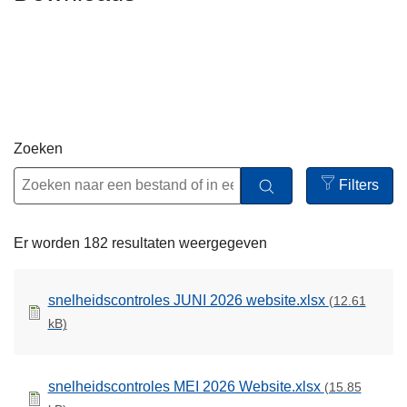
n
h
o
u
d
g
Zoeken
a
a
Filters
n
Open
filters
Er worden 182 resultaten weergegeven
snelheidscontroles JUNI 2026 website.xlsx
(12.61
kB)
snelheidscontroles MEI 2026 Website.xlsx
(15.85