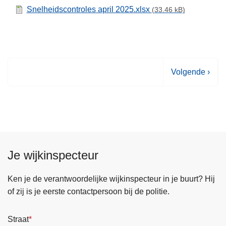
Snelheidscontroles april 2025.xlsx
(33.46 kB)
V
Volgende ›
o
l
g
e
n
d
Je wijkinspecteur
e
p
Ken je de verantwoordelijke wijkinspecteur in je buurt? Hij
a
of zij is je eerste contactpersoon bij de politie.
g
i
Straat
n