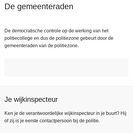
n
De gemeenteraden
h
o
u
De democratische controle op de werking van het
d
politiecollege en dus de politiezone gebeurt door de
g
gemeenteraden van de politiezone.
a
a
n
Je wijkinspecteur
Ken je de verantwoordelijke wijkinspecteur in je buurt? Hij
of zij is je eerste contactpersoon bij de politie.