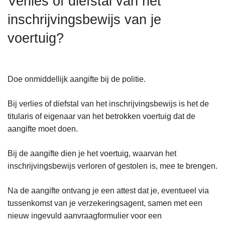
Verlies of diefstal van het
n
inschrijvingsbewijs van je
h
o
voertuig?
u
d
g
Doe onmiddellijk aangifte bij de politie.
a
a
Bij verlies of diefstal van het inschrijvingsbewijs is het de
n
titularis of eigenaar van het betrokken voertuig dat de
aangifte moet doen.
Bij de aangifte dien je het voertuig, waarvan het
inschrijvingsbewijs verloren of gestolen is, mee te brengen.
Na de aangifte ontvang je een attest dat je, eventueel via
tussenkomst van je verzekeringsagent, samen met een
nieuw ingevuld aanvraagformulier voor een