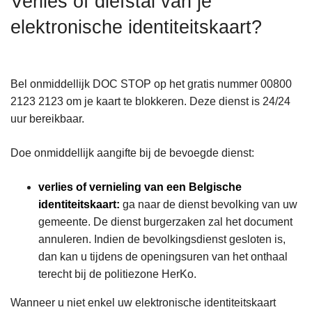
Verlies of diefstal van je
n
elektronische identiteitskaart?
h
o
u
d
Bel onmiddellijk DOC STOP op het gratis nummer 00800
g
2123 2123 om je kaart te blokkeren. Deze dienst is 24/24
a
uur bereikbaar.
a
n
Doe onmiddellijk aangifte bij de bevoegde dienst:
verlies of vernieling van een Belgische
identiteitskaart:
ga naar de dienst bevolking van uw
gemeente. De dienst burgerzaken zal het document
annuleren. Indien de bevolkingsdienst gesloten is,
dan kan u tijdens de openingsuren van het onthaal
terecht bij de politiezone HerKo.
Wanneer u niet enkel uw elektronische identiteitskaart