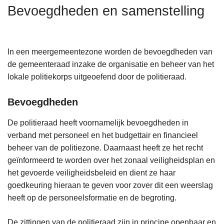
n
Bevoegdheden en samenstelling
h
o
u
In een meergemeentezone worden de bevoegdheden van
d
de gemeenteraad inzake de organisatie en beheer van het
g
lokale politiekorps uitgeoefend door de politieraad.
a
a
Bevoegdheden
n
De politieraad heeft voornamelijk bevoegdheden in
verband met personeel en het budgettair en financieel
beheer van de politiezone. Daarnaast heeft ze het recht
geïnformeerd te worden over het zonaal veiligheidsplan en
het gevoerde veiligheidsbeleid en dient ze haar
goedkeuring hieraan te geven voor zover dit een weerslag
heeft op de personeelsformatie en de begroting.
De zittingen van de politieraad zijn in principe openbaar en