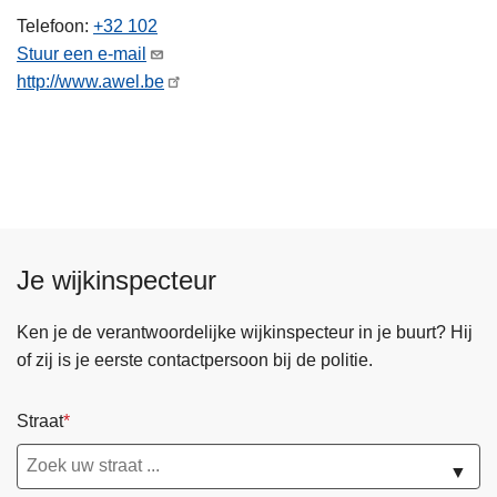
n
Telefoon
+32 102
h
Stuur een e-mail
o
http://www.awel.be
u
d
g
a
a
n
Je wijkinspecteur
Ken je de verantwoordelijke wijkinspecteur in je buurt? Hij
of zij is je eerste contactpersoon bij de politie.
Straat
▼